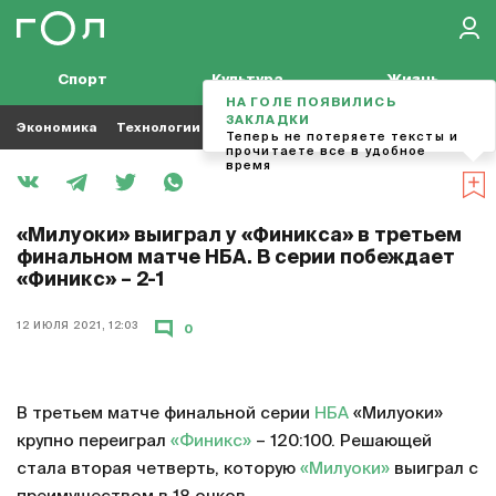
Спорт
Культура
Жизнь
НА ГОЛЕ ПОЯВИЛИСЬ
ЗАКЛАДКИ
Экономика
Технологии
Кино
Футбол
Музыка
Теперь не потеряете тексты и
прочитаете все в удобное
время
«Милуоки» выиграл у «Финикса» в третьем
финальном матче НБА. В серии побеждает
«Финикс» – 2-1
12 ИЮЛЯ 2021, 12:03
0
В третьем матче финальной серии
НБА
«Милуоки»
крупно переиграл
«Финикс»
– 120:100. Решающей
стала вторая четверть, которую
«Милуоки»
выиграл с