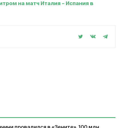
тром на матч Италия – Испания в
чини провалился в «Зените». 100 млн