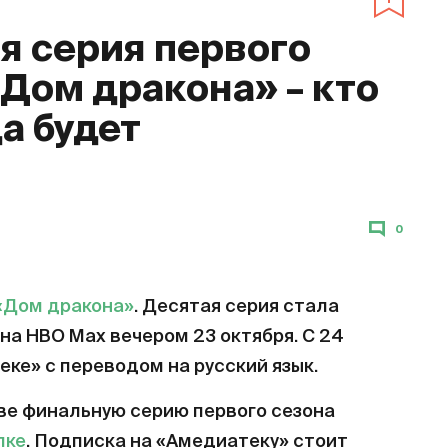
 серия первого
«Дом дракона» – кто
да будет
0
«Дом дракона»
. Десятая серия стала
на HBO Max вечером 23 октября. С 24
еке» с переводом на русский язык.
ве финальную серию первого сезона
лке
. Подписка на «Амедиатеку» стоит