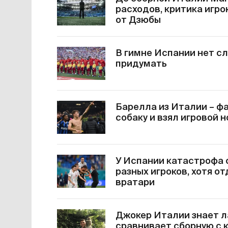
расходов, критика игро
от Дзюбы
В гимне Испании нет сл
придумать
Барелла из Италии – фа
собаку и взял игровой 
У Испании катастрофа с
разных игроков, хотя о
вратари
Джокер Италии знает ла
сравнивает сборную с 