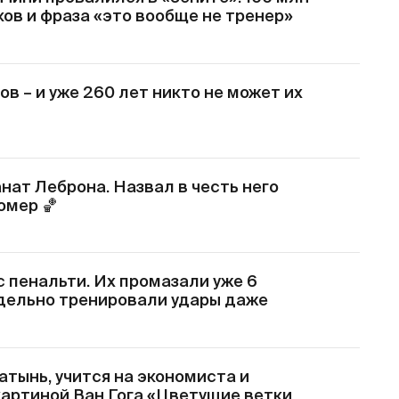
ков и фраза «это вообще не тренер»
ов – и уже 260 лет никто не может их
нат Леброна. Назвал в честь него
номер
🏀
 пенальти. Их промазали уже 6
тдельно тренировали удары даже
тынь, учится на экономиста и
картиной Ван Гога «Цветущие ветки