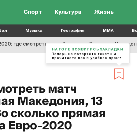
Спорт
Культура
Жизнь
бол
Музыка
География
MMA
Б
20: где смотреть матч Австрия – Северная Македония, 13 июня 202
НА ГОЛЕ ПОЯВИЛИСЬ ЗАКЛАДКИ
Теперь не потеряете тексты и
прочитаете все в удобное время
мотреть матч
ая Македония, 13
Во сколько прямая
а Евро-2020