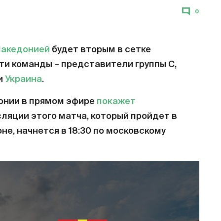
0
Македонией
будет вторым в сетке
Эти команды – представители группы С,
и
Украина
.
онии в прямом эфире
покажет
ляции этого матча, который пройдет в
е, начнется в 18:30 по московскому