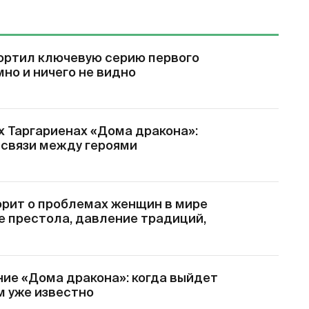
ортил ключевую серию первого
мно и ничего не видно
х Таргариенах «Дома дракона»:
 связи между героями
орит о проблемах женщин в мире
е престола, давление традиций,
ие «Дома дракона»: когда выйдет
ем уже известно