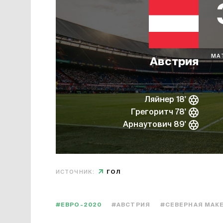
МА
Австрия
Ляйнер 18'
Грегоритч 78'
Арнаутович 89'
ИСТОЧНИК:
ГОЛ
#ЕВРО-2020
#АВСТРИЯ
#СЕВЕРНАЯ МАК