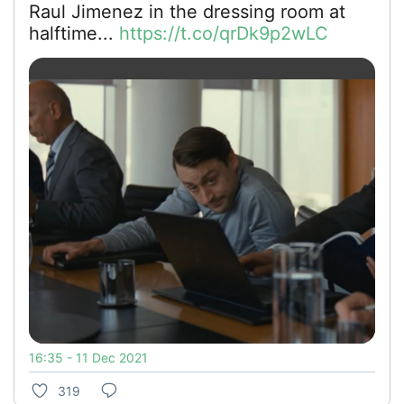
Raul Jimenez in the dressing room at
halftime...
https://t.co/qrDk9p2wLC
16:35 - 11 Dec 2021
319