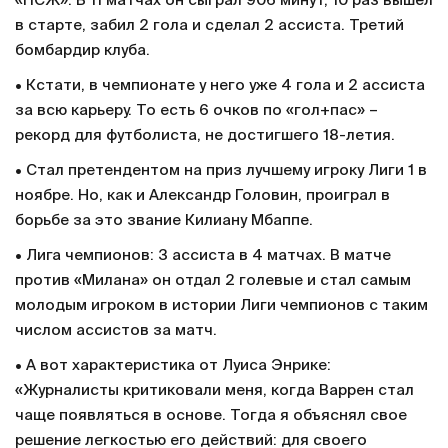
«ПСЖ». В 11 матчах он сыграл 906 минут, 10 раз вышел
в старте, забил 2 гола и сделал 2 ассиста. Третий
бомбардир клуба.
• Кстати, в чемпионате у него уже 4 гола и 2 ассиста
за всю карьеру. То есть 6 очков по «гол+пас» –
рекорд для футболиста, не достигшего 18-летия.
• Стал претендентом на приз лучшему игроку Лиги 1 в
ноябре. Но, как и Александр Головин, проиграл в
борьбе за это звание Килиану Мбаппе.
• Лига чемпионов: 3 ассиста в 4 матчах. В матче
против «Милана» он отдал 2 голевые и стал самым
молодым игроком в истории Лиги чемпионов с таким
числом ассистов за матч.
• А вот характеристика от Луиса Энрике:
«Журналисты критиковали меня, когда Варрен стал
чаще появляться в основе. Тогда я объяснял свое
решение легкостью его действий: для своего