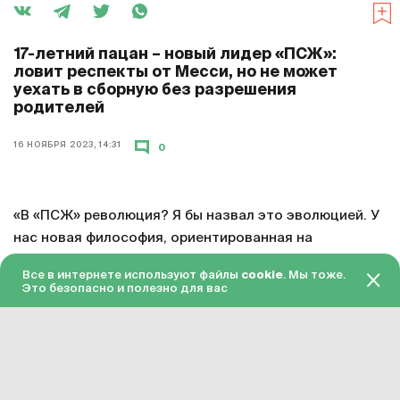
17-летний пацан – новый лидер «ПСЖ»:
ловит респекты от Месси, но не может
уехать в сборную без разрешения
родителей
16 НОЯБРЯ 2023, 14:31
0
«В «ПСЖ» революция? Я бы назвал это эволюцией. У
нас новая философия, ориентированная на
долгосрочную перспективу, а не на отдельных людей.
Все в интернете используют файлы
cookie
. Мы тоже.
Проект строится медленно. Затем у нас есть новый
Это безопасно и полезно для вас
тренировочный центр, который является лучшим в
мире, и это толчок для будущего. Варрен Заир-Эмери
вырос здесь, у него хорошая семья и отличное
окружение. Он очень зрелый для своего возраста и
делает феноменальные вещи».