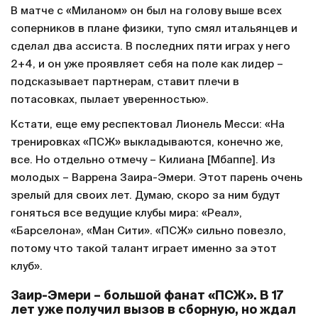
В матче с «Миланом» он был на голову выше всех
соперников в плане физики, тупо смял итальянцев и
сделал два ассиста. В последних пяти играх у него
2+4, и он уже проявляет себя на поле как лидер –
подсказывает партнерам, ставит плечи в
потасовках, пылает уверенностью».
Кстати, еще ему респектовал Лионель Месси: «На
тренировках «ПСЖ» выкладываются, конечно же,
все. Но отдельно отмечу – Килиана [Мбаппе]. Из
молодых – Варрена Заира-Эмери. Этот парень очень
зрелый для своих лет. Думаю, скоро за ним будут
гоняться все ведущие клубы мира: «Реал»,
«Барселона», «Ман Сити». «ПСЖ» сильно повезло,
потому что такой талант играет именно за этот
клуб».
Заир-Эмери – большой фанат «ПСЖ». В 17
лет уже получил вызов в сборную, но ждал