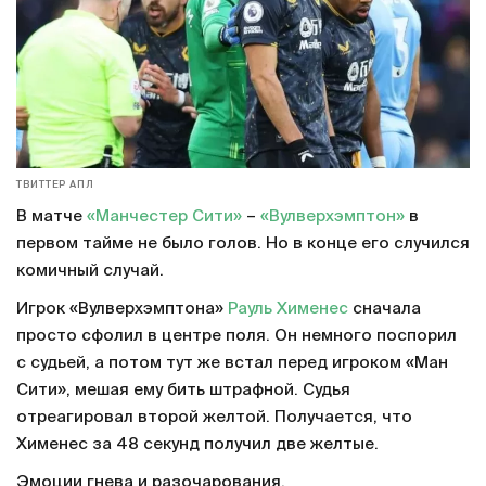
ТВИТТЕР АПЛ
В матче
«Манчестер Сити»
–
«Вулверхэмптон»
в
первом тайме не было голов. Но в конце его случился
комичный случай.
Игрок «Вулверхэмптона»
Рауль Хименес
сначала
просто сфолил в центре поля. Он немного поспорил
с судьей, а потом тут же встал перед игроком «Ман
Сити», мешая ему бить штрафной. Судья
отреагировал второй желтой. Получается, что
Хименес за 48 секунд получил две желтые.
Эмоции гнева и разочарования.