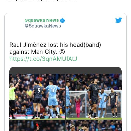
Squawka News
@SquawkaNews
Raul Jiménez lost his head(band)
against Man City. 😠
https://t.co/3qnAMUfAtJ