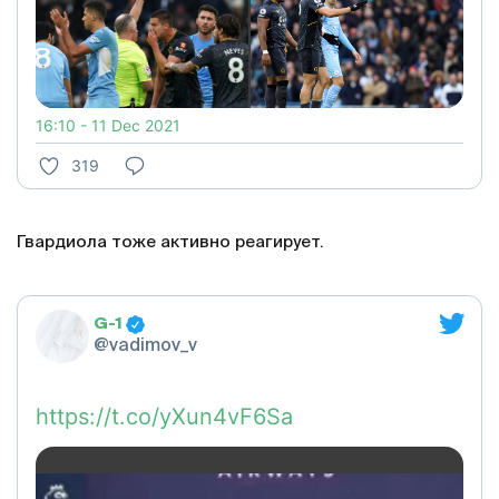
16:10 - 11 Dec 2021
319
Гвардиола тоже активно реагирует.
G-1
@vadimov_v
https://t.co/yXun4vF6Sa