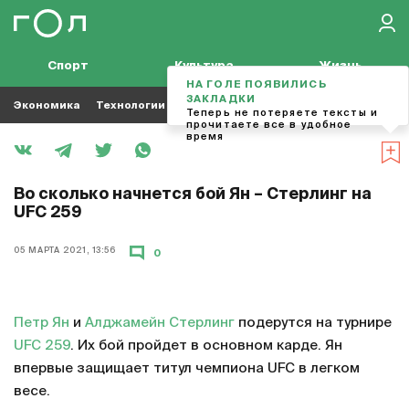
Спорт
Культура
Жизнь
НА ГОЛЕ ПОЯВИЛИСЬ
ЗАКЛАДКИ
Экономика
Технологии
Кино
Футбол
Музыка
Теперь не потеряете тексты и
прочитаете все в удобное
время
Во сколько начнется бой Ян – Стерлинг на
UFC 259
05 МАРТА 2021, 13:56
0
Петр Ян
и
Алджамейн Стерлинг
подерутся на турнире
UFC 259
. Их бой пройдет в основном карде. Ян
впервые защищает титул чемпиона UFC в легком
весе.