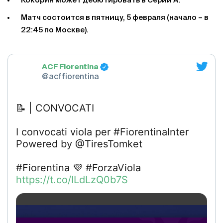
Кокорин может дебютировать в Серии А.
Матч состоится в пятницу, 5 февраля (начало – в
22:45 по Москве).
ACF Fiorentina
@acffiorentina
📝 | CONVOCATI
I convocati viola per #FiorentinaInter
Powered by @TiresTomket
#Fiorentina 💜 #ForzaViola
https://t.co/ILdLzQ0b7S