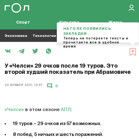
Спорт
Культура
Жизнь
НА ГОЛЕ ПОЯВИЛИСЬ
ЗАКЛАДКИ
Экономика
Технологии
Кино
Футбол
Музыка
Теперь не потеряете тексты и
прочитаете все в удобное
время
У «Челси» 29 очков после 19 туров. Это
второй худший показатель при Абрамовиче
20 ЯНВАРЯ 2021, 10:57
0
«Челси»
в этом сезоне
АПЛ
:
19 туров – 29 очков из 57 возможных.
8 побед, 5 ничьих и шесть поражений.