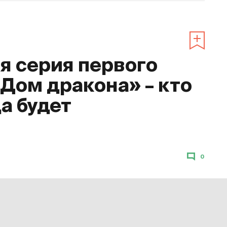
 серия первого
«Дом дракона» – кто
да будет
0
«Дом дракона»
. Десятая серия стала
на HBO Max вечером 23 октября. С 24
еке» с переводом на русский язык.