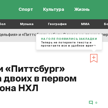
Спорт
Культура
Жизнь
бол
Музыка
География
MMA
Б
ельфия» и «Питтсбург» забили 9 голов на двоих в пе
НА ГОЛЕ ПОЯВИЛИСЬ ЗАКЛАДКИ
Теперь не потеряете тексты и
прочитаете все в удобное время
и «Питтсбург»
а двоих в первом
зона НХЛ
0