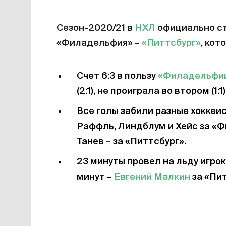
Сезон-2020/21 в
НХЛ
официально ст
«Филадельфия» –
«Питтсбург»
, кот
Счет 6:3 в пользу
«Филадельфи
(2:1), не проиграла во втором (1:1
Все голы забили разные хоккеи
Раффль, Линдблум и Хейс за «
Танев – за «Питтсбург».
23 минуты провел на льду игр
минут –
Евгений Малкин
за «Пит