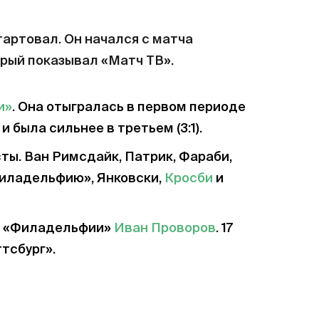
артовал. Он начался с матча
орый показывал «Матч ТВ».
и»
. Она отыгралась в первом периоде
) и была сильнее в третьем (3:1).
сты. Ван Римсдайк, Патрик, Фараби,
Филадельфию», Янковски,
Кросби
и
ок «Филадельфии»
Иван Проворов
. 17
тсбург».