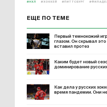
#НХЛ
#ХОККЕЙ
#ПИТТСБУРГ
#ФИЛАДЕЛ
ЕЩЕ ПО ТЕМЕ
Первый темнокожий игр
глазом. Он скрывал это 
вставил протез
Каким будет новый сез
доминирование русских
Как дела у русских хок
время пандемии. Они н