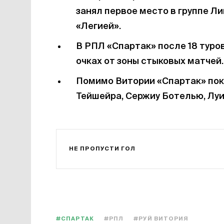
занял первое место в группе Л
«Легией».
В РПЛ «Спартак» после 18 туро
очках от зоны стыковых матчей.
Помимо Витории «Спартак» пок
Тейшейра, Сержиу Ботелью, Лу
НЕ ПРОПУСТИ ГОЛ
#СПАРТАК
#РПЛ
#РУЙ ВИТОРИЯ