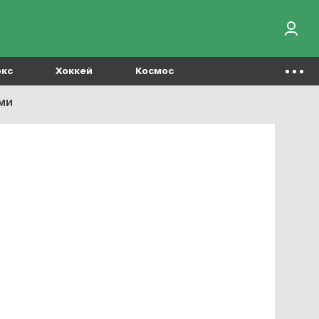
окс
Хоккей
Космос
ми