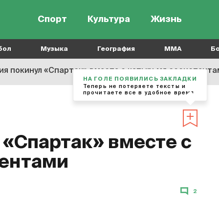
Спорт
Культура
Жизнь
бол
Музыка
География
MMA
Б
ия покинул «Спартак» вместе с четырьмя ассистента
НА ГОЛЕ ПОЯВИЛИСЬ ЗАКЛАДКИ
Теперь не потеряете тексты и
прочитаете все в удобное время
 «Спартак» вместе с
тентами
2