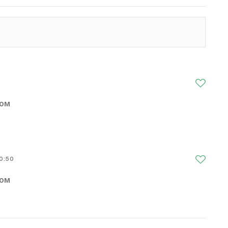
ром
0:50
ром