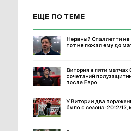
ЕЩЕ ПО ТЕМЕ
Нервный Спаллетти не 
тот не пожал ему до ма
Витория в пяти матчах
сочетаний полузащитни
после Евро
У Витории два поражени
было с сезона-2012/13,