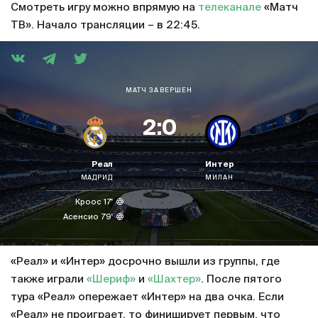
Смотреть игру можно впрямую на
телеканале
«Матч
ТВ». Начало трансляции – в 22:45.
МАТЧ ЗАВЕРШЕН
2:0
Реал
Интер
МАДРИД
МИЛАН
Кроос 17'
Асенсио 79'
«Реал» и «Интер» досрочно вышли из группы, где
также играли
«Шериф»
и
«Шахтер»
. После пятого
тура «Реал» опережает «Интер» на два очка. Если
«Реал» не проиграет, то финиширует первым, что