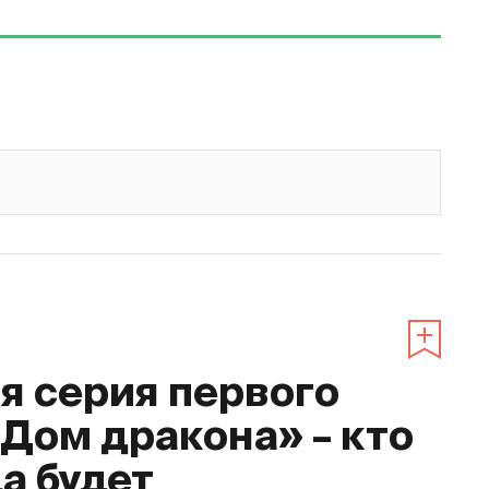
 серия первого
«Дом дракона» – кто
да будет