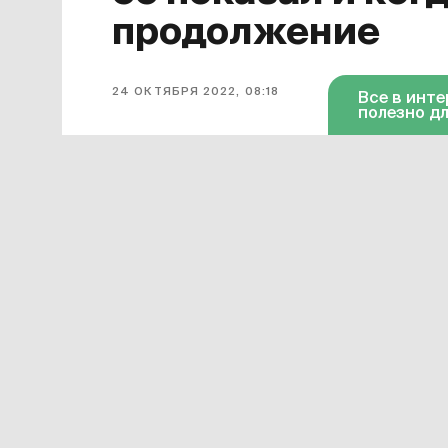
продолжение
24 ОКТЯБРЯ 2022, 08:18
Все в инт
полезно дл
Завершился первый сезон сериала
для него финальной. Она появилась 
октября серия доступна в «Амедиат
Смотреть онлайн в хорошем качест
«Дома дракона»
можно по этой ссы
599 рублей в месяц.
Сериал «Дом дракона» официально 
время завершения его подготовки – 
объявлена, но разработка уже идет.