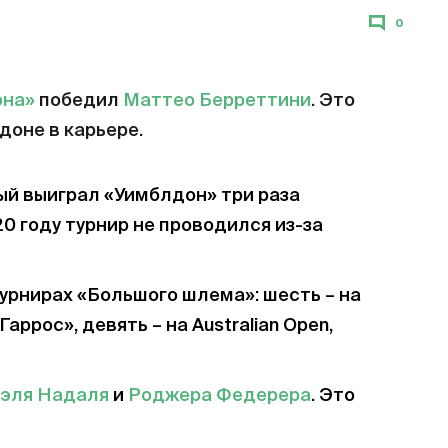
0
она»
победил
Маттео Берреттини
. Это
доне в карьере.
ый выиграл «Уимблдон» три раза
020 году турнир не проводился из-за
урнирах «Большого шлема»: шесть – на
аррос», девять – на Australian Open,
эля Надаля
и
Роджера Федерера
. Это