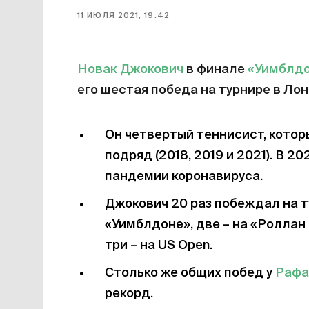
11 ИЮЛЯ 2021, 19:42
Новак Джокович
в финале
«Уимблд
его шестая победа на турнире в Лон
Он четвертый теннисист, котор
подряд (2018, 2019 и 2021). В 2
пандемии коронавируса.
Джокович 20 раз побеждал на т
«Уимблдоне», две – на «Роллан Г
три – на US Open.
Cтолько же общих побед у
Рафа
рекорд.