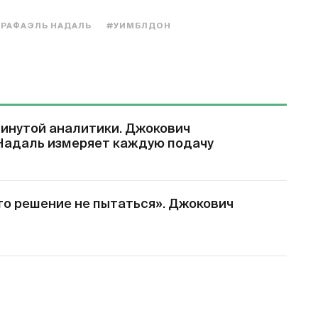
#РАФАЭЛЬ НАДАЛЬ
#УИМБЛДОН
винутой аналитики. Джокович
 Надаль измеряет каждую подачу
то решение не пытаться». Джокович