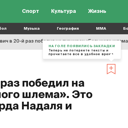
Спорт
Культура
Жизнь
бол
Музыка
География
MMA
Б
ич в 20-й раз победил на турнирах «Большого шлема»
НА ГОЛЕ ПОЯВИЛИСЬ ЗАКЛАДКИ
Теперь не потеряете тексты и
прочитаете все в удобное время
 раз победил на
ого шлема». Это
рда Надаля и