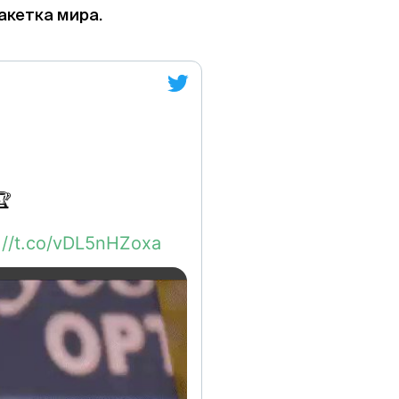
акетка мира.
🏆
://t.co/vDL5nHZoxa