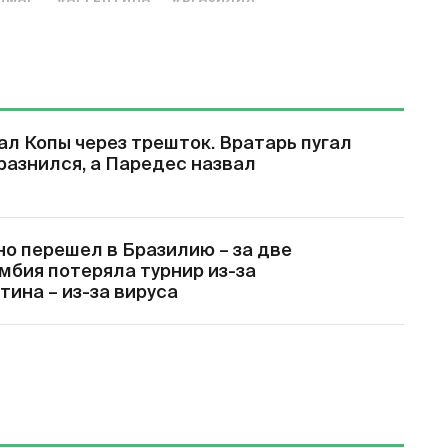
ал Копы через трешток. Вратарь пугал
разнился, а Паредес назвал
но перешел в Бразилию – за две
мбия потеряла турнир из-за
тина – из-за вируса