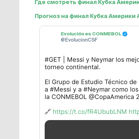
Где смотреть финал Кубка Америк
Прогноз на финал Кубка Америки 
Evolución es CONMEBOL
@EvolucionCSF
#GET | Messi y Neymar los mejo
torneo continental.
El Grupo de Estudio Técnico d
a #Messi y a #Neymar como los
la CONMEBOL @CopaAmerica 2
🔗
https://t.co/fR4UbubLNM
htt