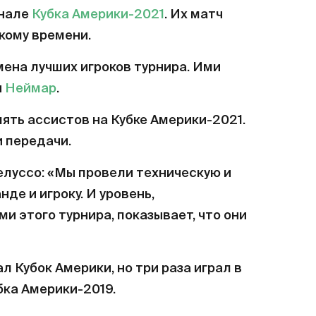
инале
Кубка Америки-2021
. Их матч
скому времени.
на лучших игроков турнира. Ими
и
Неймар
.
пять ассистов на Кубке Америки-2021.
и передачи.
Пелуссо: «Мы провели техническую и
де и игроку. И уровень,
 этого турнира, показывает, что они
 Кубок Америки, но три раза играл в
убка Америки-2019.