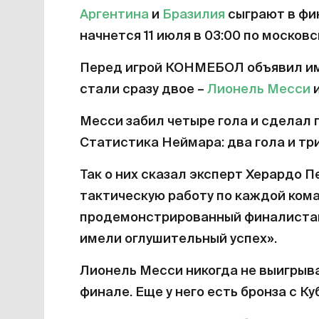
Аргентина
и
Бразилия
сыграют в ф
начнется 11 июля в 03:00 по москов
Перед игрой КОНМЕБОЛ объявил име
стали сразу двое –
Лионель Месси
Месси забил четыре гола и сделал 
Статистика Неймара: два гола и тр
Так о них сказал эксперт Херардо 
тактическую работу по каждой коман
продемонстрированный финалистами
имели оглушительный успех».
Лионель Месси никогда не выигрывал
финале. Еще у него есть бронза с К