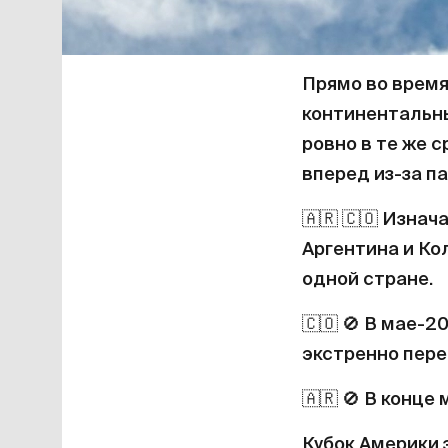
Прямо во врем
континентальн
ровно в те же с
вперед из-за п
🇦🇷
🇨🇴
Изнача
Аргентина и Ко
одной стране.
🇨🇴
🚫
В мае-20
экстренно пере
🇦🇷
🚫
В конце 
Кубок Америки з