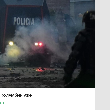
 Колумбии уже
ка