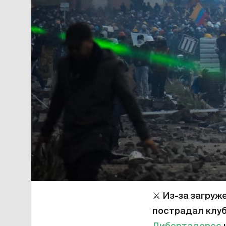
⚔️
Из-за загруж
пострадал клуб