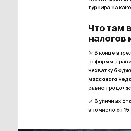
турнира на како
Что там 
налогов 
⚔️
В конце апре
реформы: прав
нехватку бюдже
массового недо
равно продолжа
⚔️
В уличных ст
это число от 15