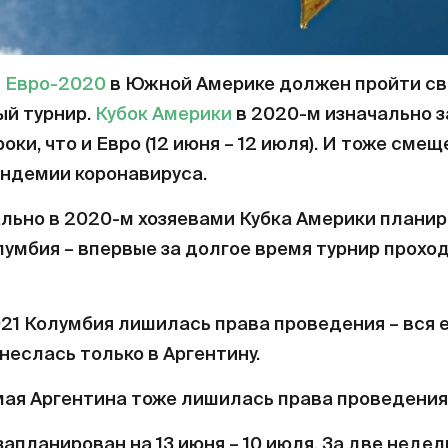
я
Евро-2020
в Южной Америке должен пройти св
ый турнир.
Кубок Америки
в 2020-м изначально 
роки, что и Евро (12 июня – 12 июля). И тоже смещ
андемии коронавируса.
льно в 2020-м хозяевами Кубка Америки плани
лумбия – впервые за долгое время турнир проход
21 Колумбия лишилась права проведения – вся 
неслась только в Аргентину.
мая Аргентина тоже лишилась права проведения
апланирован на 13 июня – 10 июля. За две недел