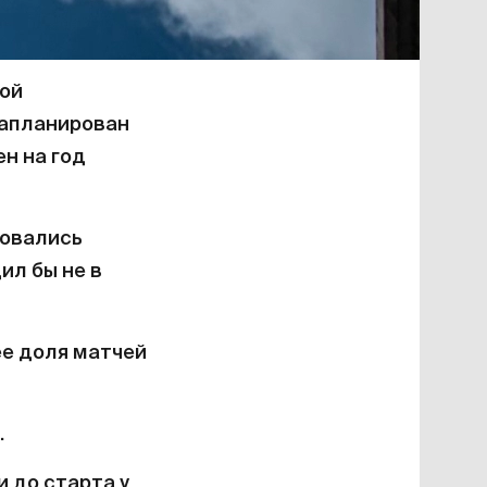
ой
запланирован
ен на год
ровались
ил бы не в
ее доля матчей
.
и до старта у