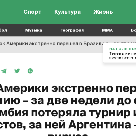
Спорт
Культура
Жизнь
бол
Музыка
География
MMA
Б
 Америки экстренно перешел в Бразилию – за две недели до старта. Колумбия п
НА ГОЛЕ П
Теперь не п
прочитаете 
Америки экстренно пе
ию – за две недели до 
мбия потеряла турнир 
тов, за ней Аргентина 