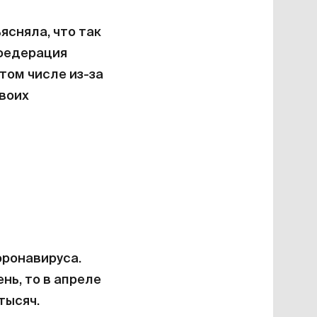
ясняла, что так
 федерация
том числе из-за
своих
оронавируса.
нь, то в апреле
тысяч.