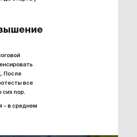
повышение
логовой
пенсировать
. После
ротесты все
 сих пор.
я – в среднем