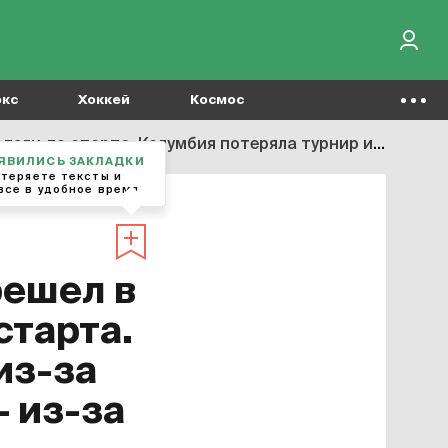
окс
Хоккей
Космос
отеряла турнир из-за протестов, за ней Аргентина – из-за вируса
ОЯВИЛИСЬ ЗАКЛАДКИ
отеряете тексты и
все в удобное время
решел в
старта.
из-за
– из-за