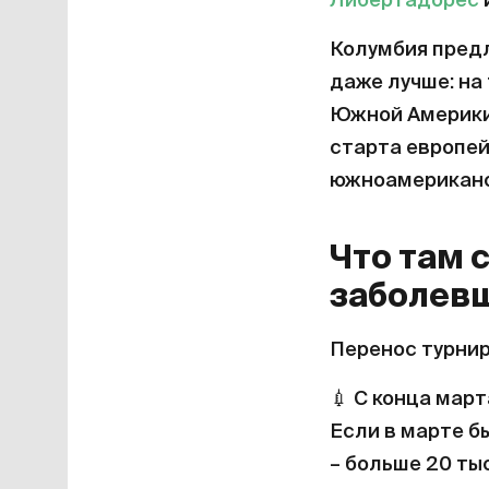
Либертадорес
Колумбия предл
даже лучше: на
Южной Америки 
старта европей
южноамериканс
Что там 
заболев
Перенос турнир
💉
С конца март
Если в марте бы
– больше 20 ты