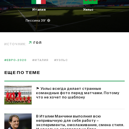
Италия
Уэльс
Пессина 39'
ГОЛ
ИСТОЧНИК:
#ЕВРО-2020
#ИТАЛИЯ
#УЭЛЬС
ЕЩЕ ПО ТЕМЕ
🏴󠁧󠁢󠁷󠁬󠁳󠁿 Уэльс всегда делает странные
командные фото перед матчами. Потому
что не хочет по шаблону
В Италии Манчини выполнил всю
непривычную для себя работу –
эксперименты, омолаживание, смена стиля.