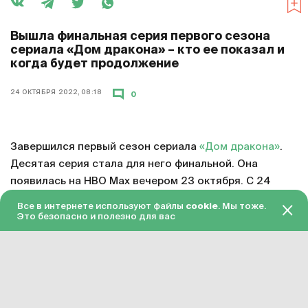
Вышла финальная серия первого сезона
сериала «Дом дракона» – кто ее показал и
когда будет продолжение
24 ОКТЯБРЯ 2022, 08:18
0
Завершился первый сезон сериала
«Дом дракона»
.
Десятая серия стала для него финальной. Она
появилась на HBO Max вечером 23 октября. С 24
октября серия доступна в «Амедиатеке» с переводом
Все в интернете используют файлы
cookie
. Мы тоже.
на русский язык.
Это безопасно и полезно для вас
Смотреть онлайн в хорошем качестве финальную
серию первого сезона «Дома дракона»
можно по
этой ссылке
. Подписка на «Амедиатеку» стоит 599
рублей в месяц.