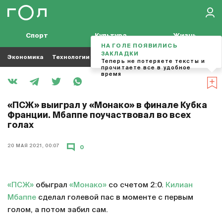
Спорт
Культура
Жизнь
НА ГОЛЕ ПОЯВИЛИСЬ
ЗАКЛАДКИ
Экономика
Технологии
Кино
Футбол
Музыка
Теперь не потеряете тексты и
прочитаете все в удобное
время
«ПСЖ» выиграл у «Монако» в финале Кубка
Франции. Мбаппе поучаствовал во всех
голах
20 МАЯ 2021, 00:07
0
«ПСЖ»
обыграл
«Монако»
со счетом 2:0.
Килиан
Мбаппе
сделал голевой пас в моменте с первым
голом, а потом забил сам.