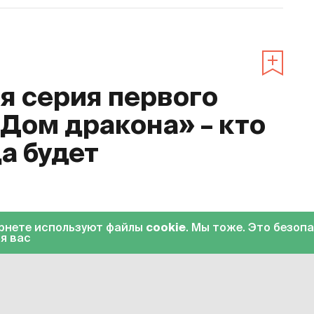
 серия первого
«Дом дракона» – кто
да будет
0
ернете используют файлы
cookie
. Мы тоже. Это безоп
я вас
«Дом дракона»
. Десятая серия стала
на HBO Max вечером 23 октября. С 24