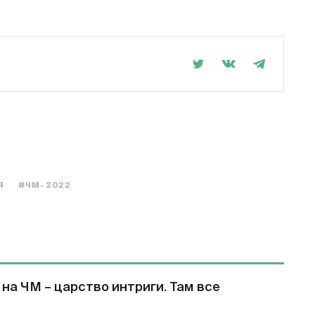
Я
#ЧМ-2022
 на ЧМ – царство интриги. Там все