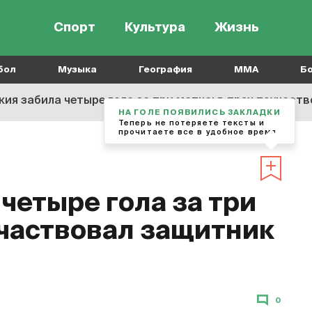
Спорт
Культура
Жизнь
бол
Музыка
География
MMA
Б
кия забила четыре гола за три матча: в трех поучас
НА ГОЛЕ ПОЯВИЛИСЬ ЗАКЛАДКИ
Теперь не потеряете тексты и
прочитаете все в удобное время
четыре гола за три
участвовал защитник
0