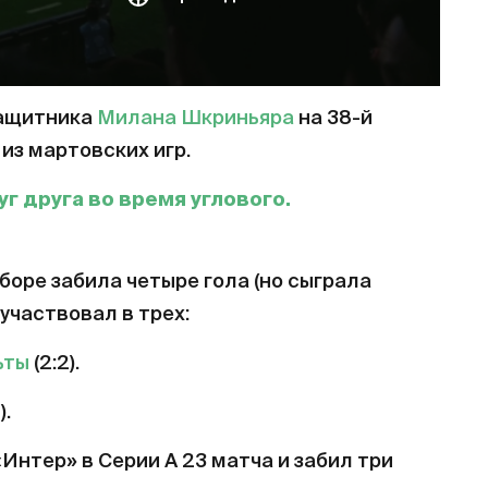
защитника
Милана Шкриньяра
на 38-й
из мартовских игр.
 друга во время углового.
боре забила четыре гола (но сыграла
оучаствовал в трех:
ьты
(2:2).
).
Интер» в Серии А 23 матча и забил три