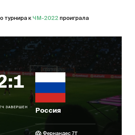
о турнира к
ЧМ-2022
проиграла
2:1
ТЧ ЗАВЕРШЕН
Россия
Фернандес 71'