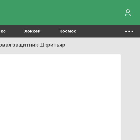
окс
Хоккей
Космос
твовал защитник Шкриньяр