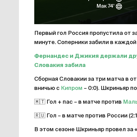
Мак 74'
Первый гол Россия пропустила от 
минуте. Соперники забили в каждой 
Фернандес и Джикия держали друг
Словакия забила
Сборная Словакии за три матча в от
вничью с
Кипром
– 0:0). Шкриньяр п
🇲🇹
Гол + пас – в матче против
Мал
🇷🇺
Гол – в матче против России (2:1
В этом сезоне Шкриньяр провел за «