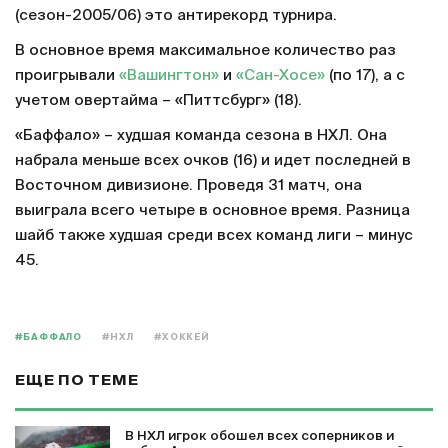
(сезон-2005/06) это антирекорд турнира.
В основное время максимальное количество раз
проигрывали
«Вашингтон»
и
«Сан-Хосе»
(по 17), а с
учетом овертайма – «Питтсбург» (18).
«Баффало» – худшая команда сезона в НХЛ. Она
набрала меньше всех очков (16) и идет последней в
Восточном дивизионе. Проведя 31 матч, она
выиграла всего четыре в основное время. Разница
шайб также худшая среди всех команд лиги – минус
45.
#БАФФАЛО
#НХЛ
#ХОККЕЙ
ЕЩЕ ПО ТЕМЕ
В НХЛ игрок обошел всех соперников и