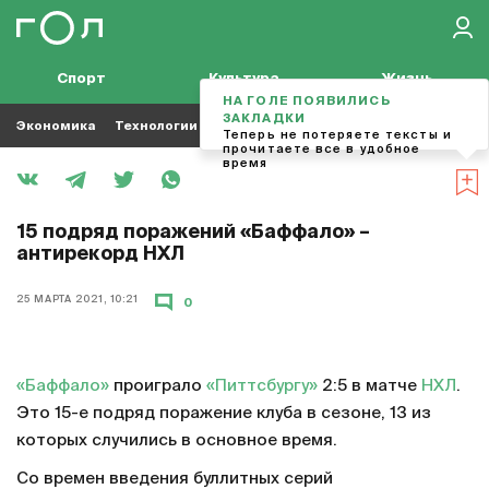
Спорт
Культура
Жизнь
НА ГОЛЕ ПОЯВИЛИСЬ
ЗАКЛАДКИ
Экономика
Технологии
Кино
Футбол
Музыка
Теперь не потеряете тексты и
прочитаете все в удобное
время
15 подряд поражений «Баффало» –
антирекорд НХЛ
25 МАРТА 2021, 10:21
0
«Баффало»
проиграло
«Питтсбургу»
2:5 в матче
НХЛ
.
Это 15-е подряд поражение клуба в сезоне, 13 из
которых случились в основное время.
Со времен введения буллитных серий