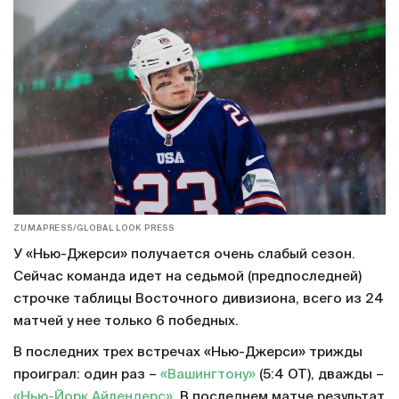
ZUMAPRESS/GLOBAL LOOK PRESS
У «Нью-Джерси» получается очень слабый сезон.
Сейчас команда идет на седьмой (предпоследней)
строчке таблицы Восточного дивизиона, всего из 24
матчей у нее только 6 победных.
В последних трех встречах «Нью-Джерси» трижды
проиграл: один раз –
«Вашингтону»
(5:4 ОТ), дважды –
«Нью-Йорк Айлендерс»
. В последнем матче результат