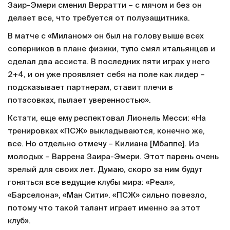
Заир-Эмери сменил Верратти – с мячом и без он
делает все, что требуется от полузащитника.
В матче с «Миланом» он был на голову выше всех
соперников в плане физики, тупо смял итальянцев и
сделал два ассиста. В последних пяти играх у него
2+4, и он уже проявляет себя на поле как лидер –
подсказывает партнерам, ставит плечи в
потасовках, пылает уверенностью».
Кстати, еще ему респектовал Лионель Месси: «На
тренировках «ПСЖ» выкладываются, конечно же,
все. Но отдельно отмечу – Килиана [Мбаппе]. Из
молодых – Варрена Заира-Эмери. Этот парень очень
зрелый для своих лет. Думаю, скоро за ним будут
гоняться все ведущие клубы мира: «Реал»,
«Барселона», «Ман Сити». «ПСЖ» сильно повезло,
потому что такой талант играет именно за этот
клуб».