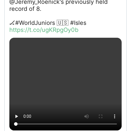
@Jeremy_Roenick's previously held
record of 8.
🏒#WorldJuniors 🇺🇸 #Isles
https://t.co/ugKRpgOy0b