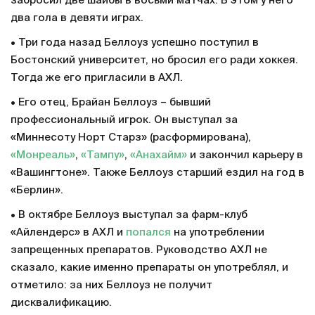
забросил две шайбы в восьми матчах. В этом у него
два гола в девяти играх.
• Три года назад Беллоуз успешно поступил в
Бостонский университет, но бросил его ради хоккея.
Тогда же его пригласили в АХЛ.
• Его отец, Брайан Беллоуз – бывший
профессиональный игрок. Он выступал за
«Миннесоту Норт Старз» (расформирована),
«Монреаль»
,
«Тампу»
,
«Анахайм»
и закончил карьеру в
«Вашингтоне». Также Беллоуз старший ездил на год в
«Берлин».
• В октябре Беллоуз выступал за фарм-клуб
«Айлендерс» в АХЛ и
попался
на употреблении
запрещенных препаратов. Руководство АХЛ не
сказало, какие именно препараты он употреблял, и
отметило: за них Беллоуз не получит
дисквалификацию.