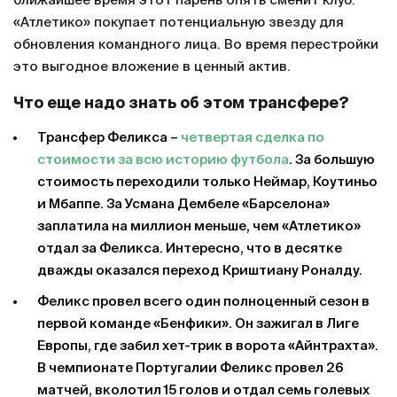
ближайшее время этот парень опять сменит клуб.
«Атлетико» покупает потенциальную звезду для
обновления командного лица. Во время перестройки
это выгодное вложение в ценный актив.
Что еще надо знать об этом трансфере?
Трансфер Феликса –
четвертая сделка по
стоимости за всю историю футбола
. За большую
стоимость переходили только Неймар, Коутиньо
и Мбаппе. За Усмана Дембеле «Барселона»
заплатила на миллион меньше, чем «Атлетико»
отдал за Феликса. Интересно, что в десятке
дважды оказался переход Криштиану Роналду.
Феликс провел всего один полноценный сезон в
первой команде «Бенфики». Он зажигал в Лиге
Европы, где забил хет-трик в ворота «Айнтрахта».
В чемпионате Португалии Феликс провел 26
матчей, вколотил 15 голов и отдал семь голевых