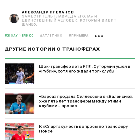
АЛЕКСАНДР ПЛЕХАНОВ
ЗАМЕСТИТЕЛЬ ГЛАВРЕДА «ГОЛА» И
ЕДИНСТВЕННЫЙ ЧЕЛОВЕК, КОТОРЫЙ ВИДИТ
ШАЙБУ.
#ЖОАУ ФЕЛИКС
#АТЛЕТИКО
#ПРИМЕРА
ДРУГИЕ ИСТОРИИ О ТРАНСФЕРАХ
Шок-трансфер лета РПЛ. Сутормин ушел в
«Рубин», хотя его ждали топ-клубы
«Барса» продала Силлессена в «Валенсию».
Уже пять лет трансферы между этими
клубами – провал
К «Спартаку» есть вопросы по трансферу
Понсе