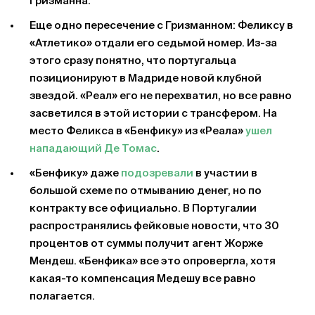
Гризманна.
Еще одно пересечение с Гризманном: Феликсу в
«Атлетико» отдали его седьмой номер. Из-за
этого сразу понятно, что португальца
позиционируют в Мадриде новой клубной
звездой. «Реал» его не перехватил, но все равно
засветился в этой истории с трансфером. На
место Феликса в «Бенфику» из «Реала»
ушел
нападающий Де Томас
.
«Бенфику» даже
подозревали
в участии в
большой схеме по отмыванию денег, но по
контракту все официально. В Португалии
распространялись фейковые новости, что 30
процентов от суммы получит агент Жорже
Мендеш. «Бенфика» все это опровергла, хотя
какая-то компенсация Медешу все равно
полагается.