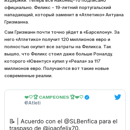
издержки. Теперь все наконец-то подписано
официально. Феликс – 19-летний португальский
нападающий, который заменит в «Атлетико» Антуана
Гризманна.
Сам Гризманн почти точно уйдет в «Барселону». За
него «Атлетико» получит 120 миллионов евро и
полностью окупит все затраты на Феликса. Так
вышло, что Феликс стоил даже больше Роналду,
которого «Ювентус» купил у «Реала» за 117
миллионов евро. Получаются вот такие новые
современные реалии.
❤️🤍🏆 CAMPEONES 🏆❤️🤍
@Atleti
📝 | Acuerdo con el @SLBenfica para el
traspaso de @joaofelix70.