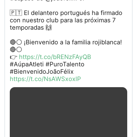
🇵🇹 El delantero portugués ha firmado
con nuestro club para las próximas 7
temporadas 🙌
🔴⚪ ¡Bienvenido a la familia rojiblanca!
🔴⚪
👉
https://t.co/bRENzFAyQB
#AúpaAtleti #PuroTalento
#BienvenidoJoãoFélix
https://t.co/NsAWSxoxlP