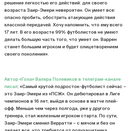
решение легкостью его действий: для своего
возраста Заир-Эмери невероятен. Он умеет все:
опасно пробить, обострить атакующие действия
классной передачей. Хочу напомнить, что ему всего
17 лет. В его возрасте 99% футболистов не умеют
делать большую часть того, что умеет он. Варрен
станет большим игроком и будет олицетворением
своего поколения».
Автор «Гола» Валера Полевиков в телеграм-канале
писал
: «Самый крутой подросток-футболист сейчас –
это Заир-Эмери из «ПСЖ». Он дебютировал в Лиге
чемпионов в 16 лет, выйдя в основе в матче плей-
офф. Меньше чем через полгода, уже у другого
тренера, стал железным игроком старта. По сути,
Заир-Эмери сменил Верратти – с мячом и без он
делает все, что требуется от полузащитника.