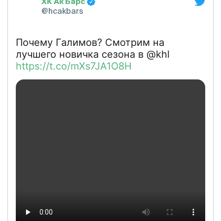
ХК Ак Барс
@hcakbars
Почему Галимов? Смотрим на
лучшего новичка сезона в @khl
https://t.co/mXs7JA1O8H