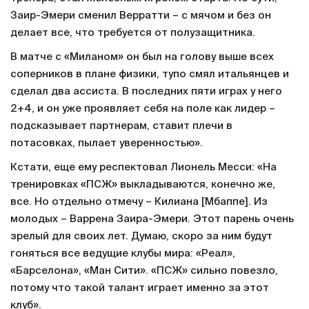
Заир-Эмери сменил Верратти – с мячом и без он
делает все, что требуется от полузащитника.
В матче с «Миланом» он был на голову выше всех
соперников в плане физики, тупо смял итальянцев и
сделал два ассиста. В последних пяти играх у него
2+4, и он уже проявляет себя на поле как лидер –
подсказывает партнерам, ставит плечи в
потасовках, пылает уверенностью».
Кстати, еще ему респектовал Лионель Месси: «На
тренировках «ПСЖ» выкладываются, конечно же,
все. Но отдельно отмечу – Килиана [Мбаппе]. Из
молодых – Варрена Заира-Эмери. Этот парень очень
зрелый для своих лет. Думаю, скоро за ним будут
гоняться все ведущие клубы мира: «Реал»,
«Барселона», «Ман Сити». «ПСЖ» сильно повезло,
потому что такой талант играет именно за этот
клуб».