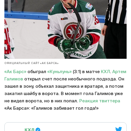
ОФИЦИАЛЬНЫЙ САЙТ «АК БАРСА»
«Ак Барс»
обыграл
«Куньлунь»
(3:1) в матче
КХЛ
.
Артем
Галимов
открыл счет после необычного подхода. Он
зашел в зону, объехал защитника и вратаря, а потом
закатил шайбу в ворота. В момент гола Галимов уже
не видел ворота, но в них попал.
Реакция твиттера
«Ак Барса»: «Галимов забивает гол года!»
КХЛ