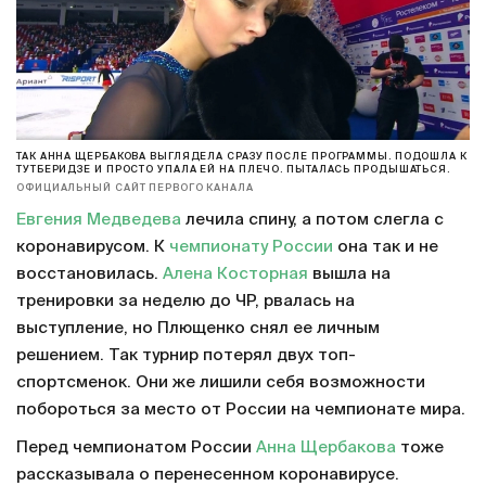
ТАК АННА ЩЕРБАКОВА ВЫГЛЯДЕЛА СРАЗУ ПОСЛЕ ПРОГРАММЫ. ПОДОШЛА К
ТУТБЕРИДЗЕ И ПРОСТО УПАЛА ЕЙ НА ПЛЕЧО. ПЫТАЛАСЬ ПРОДЫШАТЬСЯ.
ОФИЦИАЛЬНЫЙ САЙТ ПЕРВОГО КАНАЛА
Евгения Медведева
лечила спину, а потом слегла с
коронавирусом. К
чемпионату России
она так и не
восстановилась.
Алена Косторная
вышла на
тренировки за неделю до ЧР, рвалась на
выступление, но Плющенко снял ее личным
решением. Так турнир потерял двух топ-
спортсменок. Они же лишили себя возможности
побороться за место от России на чемпионате мира.
Перед чемпионатом России
Анна Щербакова
тоже
рассказывала о перенесенном коронавирусе.