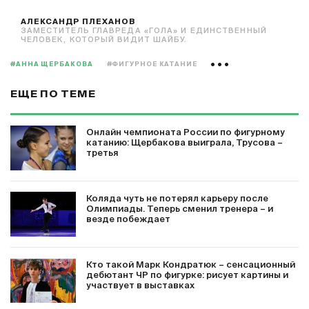
АЛЕКСАНДР ПЛЕХАНОВ
ЗАМЕСТИТЕЛЬ ГЛАВРЕДА «ГОЛА» И ЕДИНСТВЕННЫЙ
ЧЕЛОВЕК, КОТОРЫЙ ВИДИТ ШАЙБУ.
#АННА ЩЕРБАКОВА
#ФИГУРНОЕ КАТАНИЕ
ЕЩЕ ПО ТЕМЕ
Онлайн чемпионата России по фигурному
катанию: Щербакова выиграла, Трусова –
третья
Коляда чуть не потерял карьеру после
Олимпиады. Теперь сменил тренера – и
везде побеждает
Кто такой Марк Кондратюк – сенсационный
дебютант ЧР по фигурке: рисует картины и
участвует в выставках