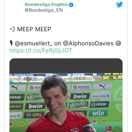
Bundesliga English
@Bundesliga_EN
💨 MEEP MEEP
🎙️ @esmuellert_ on @AlphonsoDavies 😅
https://t.co/FeRj0jjJOT