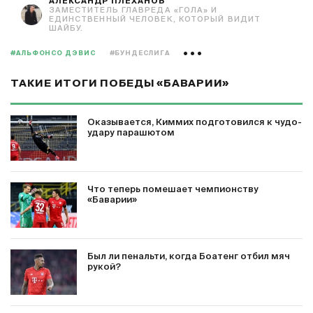
АЛЕКСАНДР ПЛЕХАНОВ
ЗАМЕСТИТЕЛЬ ГЛАВРЕДА «ГОЛА» И
ЕДИНСТВЕННЫЙ ЧЕЛОВЕК, КОТОРЫЙ ВИДИТ
ШАЙБУ.
#АЛЬФОНСО ДЭВИС
#БУНДЕСЛИГА
ТАКИЕ ИТОГИ ПОБЕДЫ «БАВАРИИ»
Оказывается, Киммих подготовился к чудо-
удару парашютом
Что теперь помешает чемпионству
«Баварии»
Был ли пенальти, когда Боатенг отбил мяч
рукой?