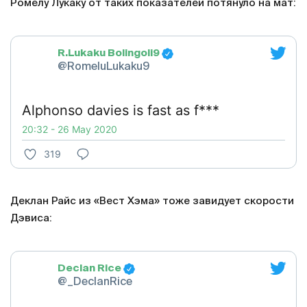
Ромелу Лукаку от таких показателей потянуло на мат:
R.Lukaku Bolingoli9
@RomeluLukaku9
Alphonso davies is fast as f***
20:32 - 26 May 2020
319
Деклан Райс из «Вест Хэма» тоже завидует скорости
Дэвиса:
Declan Rice
@_DeclanRice