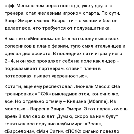
офф. Меньше чем через полгода, уже у другого
тренера, стал железным игроком старта. По сути,
Заир-Эмери сменил Верратти – с мячом и без он
делает все, что требуется от полузащитника.
В матче с «Миланом» он был на голову выше всех
соперников в плане физики, тупо смял итальянцев и
сделал два ассиста. В последних пяти играх у него
2+4, и он уже проявляет себя на поле как лидер –
подсказывает партнерам, ставит плечи в
потасовках, пылает уверенностью».
Кстати, еще ему респектовал Лионель Месси: «На
тренировках «ПСЖ» выкладываются, конечно же,
все. Но отдельно отмечу – Килиана [Мбаппе]. Из
молодых – Варрена Заира-Эмери. Этот парень очень
зрелый для своих лет. Думаю, скоро за ним будут
гоняться все ведущие клубы мира: «Реал»,
«Барселона», «Ман Сити». «ПСЖ» сильно повезло,