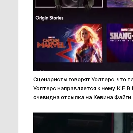
Сценаристы говорят Уолтерс, что та
Уолтерс направляется к нему. К.Е.В.И
очевидна отсылка на Кевина Файги 