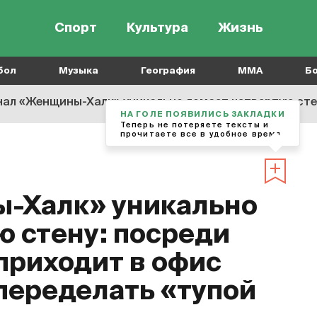
Спорт
Культура
Жизнь
бол
Музыка
География
MMA
Б
л «Женщины-Халк» уникально ломает четвертую стену: посреди сюжета героиня
НА ГОЛЕ ПОЯВИЛИСЬ ЗАКЛАДКИ
Теперь не потеряете тексты и
прочитаете все в удобное время
-Халк» уникально
ю стену: посреди
приходит в офис
 переделать «тупой