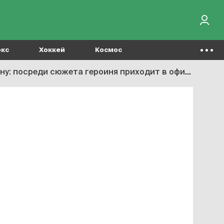
окс
Хоккей
Космос
 приходит в офис Marvel и требует переделать «тупой сценарий»