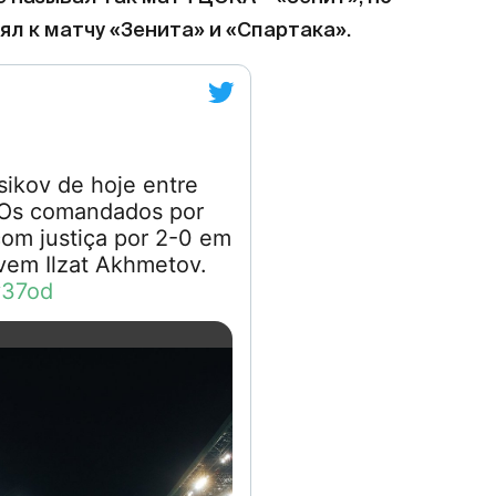
ял к матчу «Зенита» и «Спартака».
ikov de hoje entre
Os comandados por
om justiça por 2-0 em
vem Ilzat Akhmetov.
0y37od