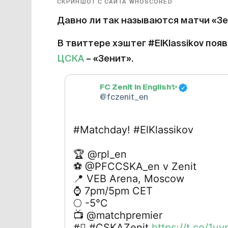
СКРИНШОТ С САЙТА WHOSCORED
Давно ли так называются матчи «Зе
В твиттере хэштег #ElKlassikov появ
ЦСКА
– «Зенит».
FC Zenit in English
✨
@fczenit_en
#Matchday! #ElKlassikov
🏆
⚽
📍
⌚
🌕
📺
#⃣
#CSKAZenit
https://t.co/1u