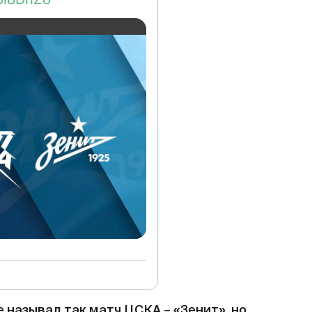
называл так матч ЦСКА – «Зенит», но