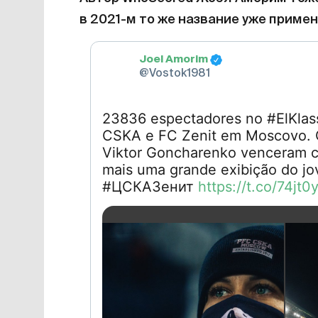
в 2021-м то же название уже примен
Joel Amorim
@Vostok1981
23836 espectadores no #ElKlass
CSKA e FC Zenit em Moscovo. 
Viktor Goncharenko venceram c
mais uma grande exibição do jo
#ЦСКАЗенит
https://t.co/74jt