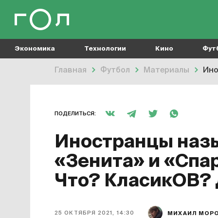
Экономика
Технологии
Кино
Фут
Главная
Футбол
Материалы
Ино
ПОДЕЛИТЬСЯ:
Иностранцы наз
«Зенита» и «Спар
Что? КласикОВ? 
25 ОКТЯБРЯ 2021, 14:30
МИХАИЛ МОР