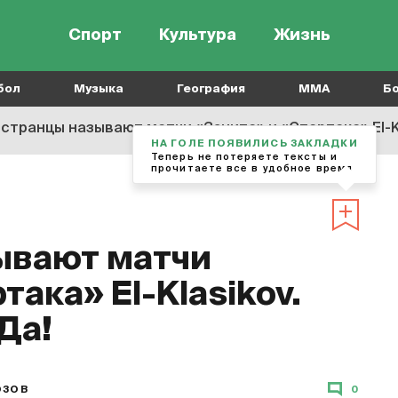
Спорт
Культура
Жизнь
бол
Музыка
География
MMA
Б
странцы называют матчи «Зенита» и «Спартака» El-Kl
НА ГОЛЕ ПОЯВИЛИСЬ ЗАКЛАДКИ
Теперь не потеряете тексты и
прочитаете все в удобное время
ывают матчи
така» El-Klasikov.
Да!
ОЗОВ
0