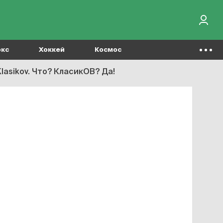
окс
Хоккей
Космос
asikov. Что? КласикОВ? Да!