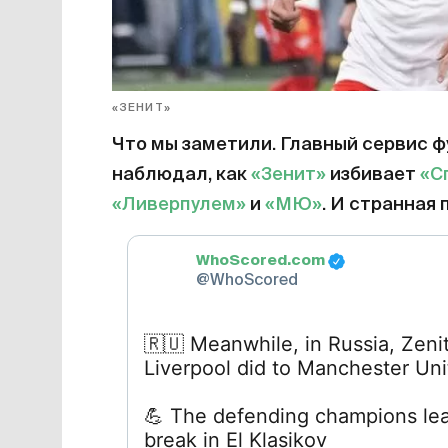
«ЗЕНИТ»
Что мы заметили. Главный сервис 
наблюдал, как
«Зенит»
избивает
«С
«Ливерпулем»
и
«МЮ»
. И странная п
WhoScored.com
@WhoScored
🇷🇺
Meanwhile, in Russia, Zeni
Liverpool did to Manchester Unite
💪
The defending champions lea
break in El Klasikov