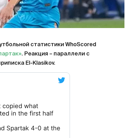
футбольной статистики WhoScored
партак»
. Реакция – параллели с
риписка El-Klasikov.
t copied what
d in the first half
d Spartak 4-0 at the