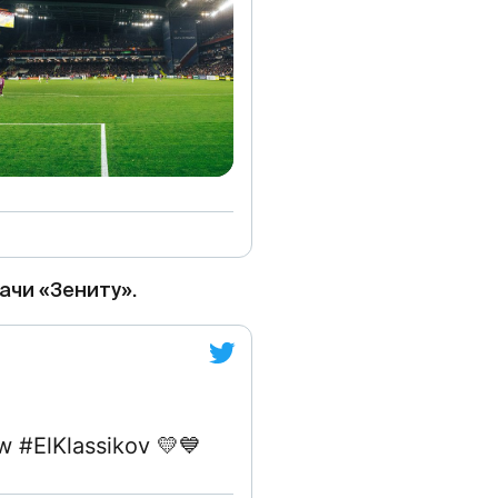
ачи «Зениту».
w #ElKlassikov
💛
💙