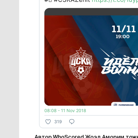
08:08 - 11 Nov 2018
319
Автор WhoScored Жоэл Аморим тоже 