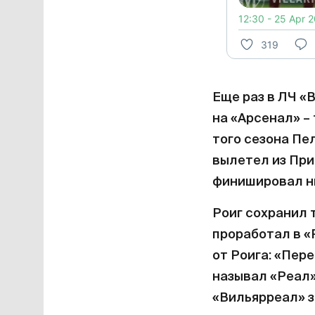
12:30 - 25 Apr 
319
Еще раз в ЛЧ «
на «Арсенал» – 
того сезона Пе
вылетел из При
финишировал н
Роиг сохранил 
проработал в «
от Роига: «Пер
называл «Реал»
«Вильярреал» з