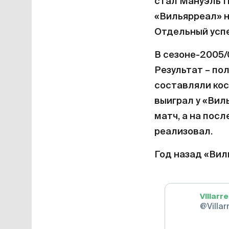
стал Мануэль П
«Вильярреал» ни
Отдельный успе
В сезоне-2005/
Результат – по
составляли кос
выиграл у «Вил
матч, а на пос
реализовал.
Год назад «Вил
Villarr
@Villar