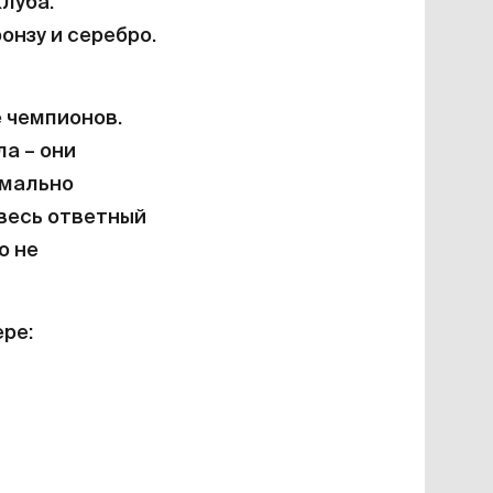
луба.
онзу и серебро.
е чемпионов.
ла – они
имально
весь ответный
о не
ре: