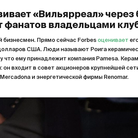
вивает «Вильярреал» через 
 фанатов владельцами клу
й бизнесмен. Прямо сейчас Forbes
оценивает
его
 долларов США. Люди называют Роига керамиче
у что ему принадлежит компания Pamesa. Керам
: он входит в совет акционеров крупнейшей сет
Mercadona и энергетической фирмы Renomar.