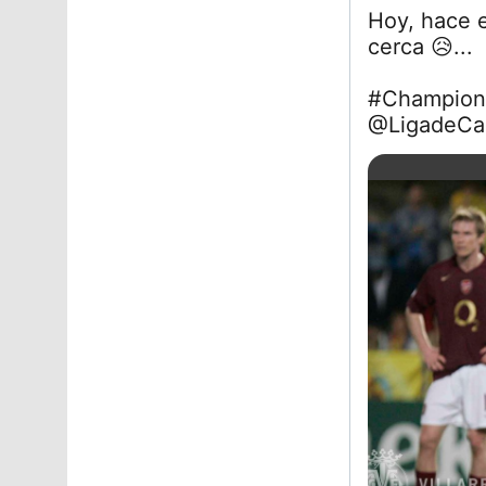
Hoy, hace
cerca
😥
...
#Champion
@LigadeC