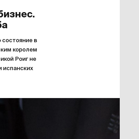
бизнес.
ба
 состояние в
ским королем
икой Роиг не
и испанских