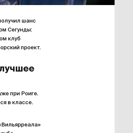
 получил шанс
ом Сегунды:
ом клуб
орский проект.
 лучшее
уже при Роиге.
ся в классе.
 «Вильярреала»