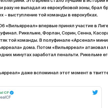
еллегрини. Это время стало лучшим в истории к
 разу не выпадал из еврокубковой зоны, брал бр
х – выступление той команды в еврокубках.
06 «Вильярреал» впервые принял участие в Лиг
луфинал. Рикельме, Форлан, Сорин, Сенна, Касор
тяк той команды. В полуфинале «Арсенал» мин
ьярреала» дома. Потом «Вильярреал» атаковал 
ледних минутах заработал пенальти. Рикельме ег
ьярреал» даже вспоминал этот момент в твитте
eal CF
realCF