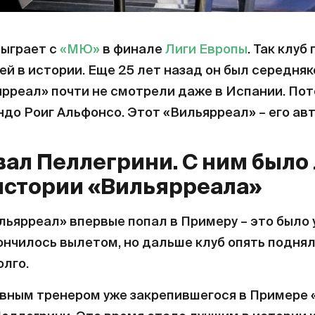
ыграет с
«МЮ»
в финале
Лиги Европы
. Так клуб
ей в истории. Еще 25 лет назад он был середняк
ярреал» почти не смотрели даже в Испании. Пот
до Роиг Альфонсо. Этот «Вильярреал» – его авт
вал Пеллегрини. С ним было
истории «Вильярреала»
ильярреал» впервые попал в Примеру – это было 
ончилось вылетом, но дальше клуб опять поднял
олго.
авным тренером уже закрепившегося в Примере