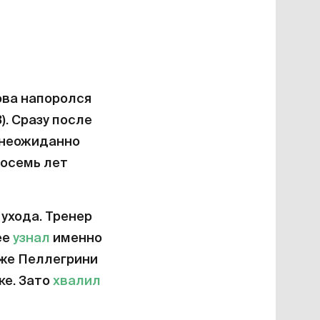
ова напоролся
3). Сразу после
» неожиданно
восемь лет
ухода. Тренер
ее
узнал
именно
озже Пеллегрини
ке. Зато
хвалил