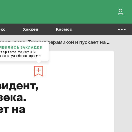
окс
Хоккей
Космос
. Торгует керамикой и пускает на матчи безработных
зидент,
века.
ет на