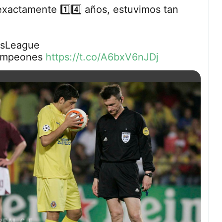
 exactamente
1️⃣
4️⃣
años, estuvimos tan
sLeague
ampeones
https://t.co/A6bxV6nJDj