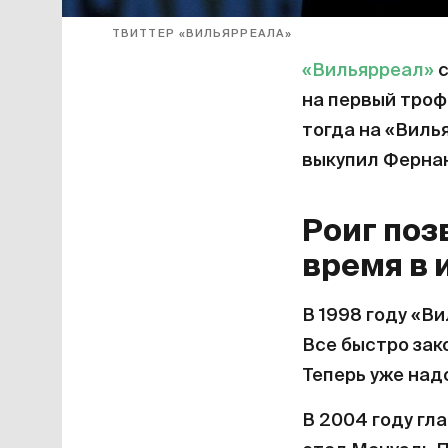
ТВИТТЕР «ВИЛЬЯРРЕАЛА»
«Вильярреал»
с
на первый троф
тогда на «Виль
выкупил Фернан
Роиг поз
время в 
В 1998 году «В
Все быстро зак
Теперь уже над
В 2004 году гл