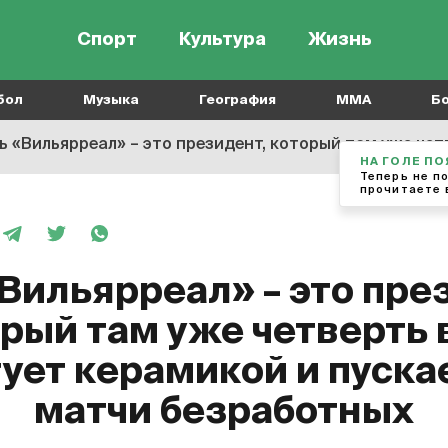
Спорт
Культура
Жизнь
бол
Музыка
География
MMA
Б
 «Вильярреал» – это президент, который там уже четверть века
Вильярреал» – это пре
рый там уже четверть 
ует керамикой и пуска
матчи безработных