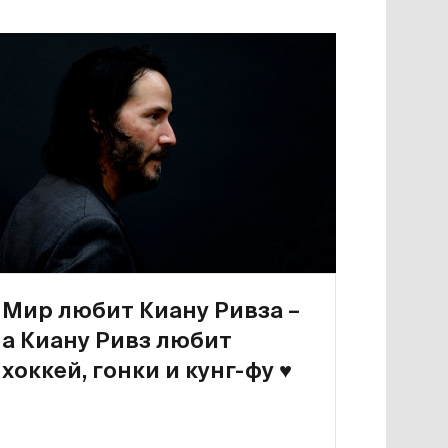
Мир любит Киану Ривза –
а Киану Ривз любит
хоккей, гонки и кунг-фу
♥