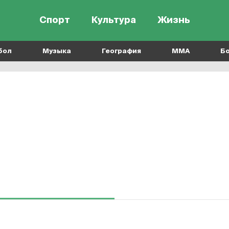
Спорт
Культура
Жизнь
бол
Музыка
География
MMA
Б
Кунг-фу