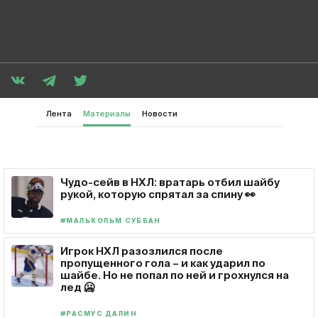
Лента
Материалы
Новости
Чудо-сейв в НХЛ: вратарь отбил шайбу
рукой, которую спрятал за спину 👀
#МАЛЬКОЛЬМ СУББАН
Игрок НХЛ разозлился после
пропущенного гола – и как ударил по
шайбе. Но не попал по ней и грохнулся на
лед 🥶
#РАСМУС ДАЛИН