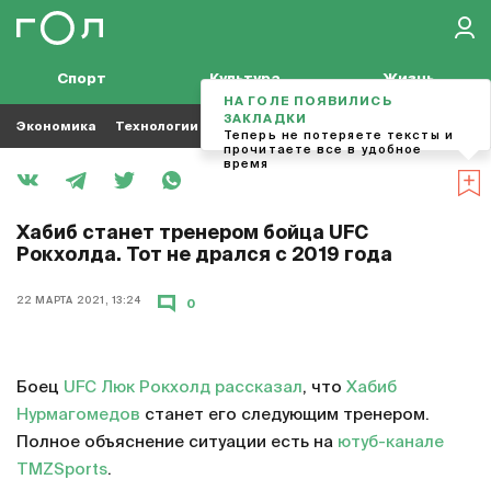
Спорт
Культура
Жизнь
НА ГОЛЕ ПОЯВИЛИСЬ
ЗАКЛАДКИ
Экономика
Технологии
Кино
Футбол
Музыка
Теперь не потеряете тексты и
прочитаете все в удобное
время
Хабиб станет тренером бойца UFC
Рокхолда. Тот не дрался с 2019 года
22 МАРТА 2021, 13:24
0
Боец
UFC
Люк Рокхолд
рассказал
, что
Хабиб
Нурмагомедов
станет его следующим тренером.
Полное объяснение ситуации есть на
ютуб-канале
TMZSports
.