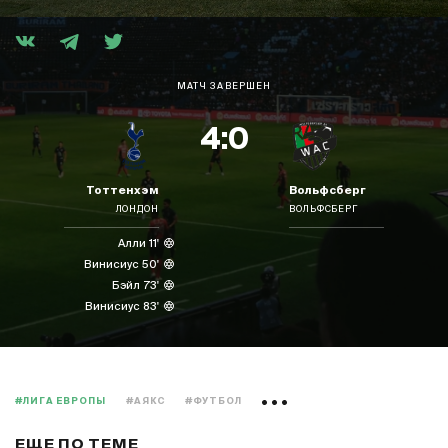
МАТЧ ЗАВЕРШЕН
4:0
Тоттенхэм
Вольфсберг
ЛОНДОН
ВОЛЬФСБЕРГ
Алли 11'
Винисиус 50'
Бэйл 73'
Винисиус 83'
#ЛИГА ЕВРОПЫ
#АЯКС
#ФУТБОЛ
ЕЩЕ ПО ТЕМЕ