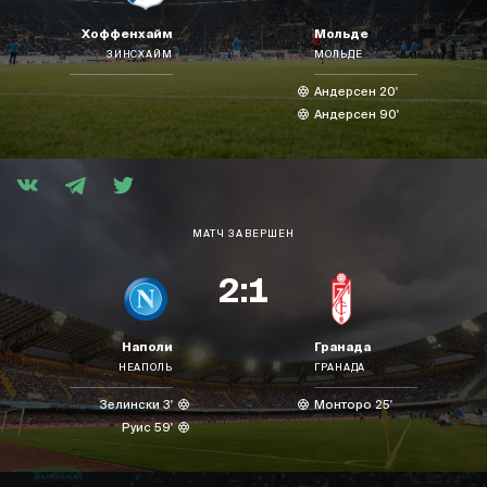
Хоффенхайм
Мольде
ЗИНСХАЙМ
МОЛЬДЕ
Андерсен 20'
Андерсен 90'
МАТЧ ЗАВЕРШЕН
2:1
Наполи
Гранада
НЕАПОЛЬ
ГРАНАДА
Зелински 3'
Монторо 25'
Руис 59'