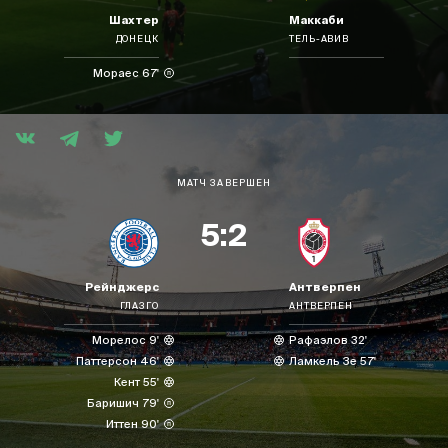
Шахтер
Маккаби
ДОНЕЦК
ТЕЛЬ-АВИВ
Мораес 67'
МАТЧ ЗАВЕРШЕН
5:2
Рейнджерс
Антверпен
ГЛАЗГО
АНТВЕРПЕН
Морелос 9'
Рафаэлов 32'
Паттерсон 46'
Ламкель Зе 57'
Кент 55'
Баришич 79'
Иттен 90'