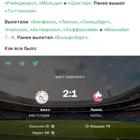
«Рейнджерс»
,
«Мольде»
и
«Шахтер»
. Ранее вышел
«Тоттенхэм»
.
Вылетели:
«Бенфика»
,
«Лилль»
,
«Зальцбург»
,
«Наполи»
,
«Антверпен»
,
«Хоффенхайм»
и
«Маккаби»
Т.-А
. Ранее вылетел
«Вольфсберг»
.
Как все было:
МАТЧ ЗАВЕРШЕН
2:1
Аякс
Лилль
АМСТЕРДАМ
ЛИЛЛЬ
Классен 15'
Языджи 78'
Нерес 88'