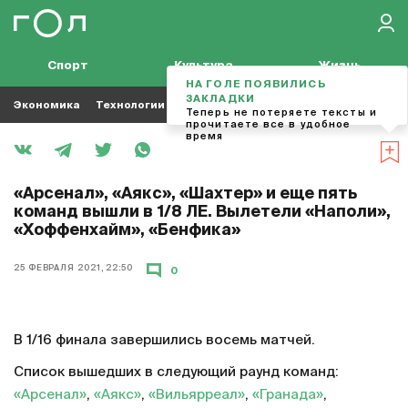
Спорт
Культура
Жизнь
НА ГОЛЕ ПОЯВИЛИСЬ
ЗАКЛАДКИ
Экономика
Технологии
Кино
Футбол
Музыка
Теперь не потеряете тексты и
прочитаете все в удобное
время
«Арсенал», «Аякс», «Шахтер» и еще пять
команд вышли в 1/8 ЛЕ. Вылетели «Наполи»,
«Хоффенхайм», «Бенфика»
25 ФЕВРАЛЯ 2021, 22:50
0
В 1/16 финала завершились восемь матчей.
Список вышедших в следующий раунд команд:
«Арсенал»
,
«Аякс»
,
«Вильярреал»
,
«Гранада»
,