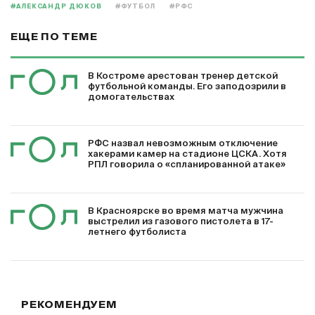
#АЛЕКСАНДР ДЮКОВ
#ФУТБОЛ
#РФС
ЕЩЕ ПО ТЕМЕ
В Костроме арестован тренер детской
футбольной команды. Его заподозрили в
домогательствах
РФС назвал невозможным отключение
хакерами камер на стадионе ЦСКА. Хотя
РПЛ говорила о «спланированной атаке»
В Красноярске во время матча мужчина
выстрелил из газового пистолета в 17-
летнего футболиста
РЕКОМЕНДУЕМ