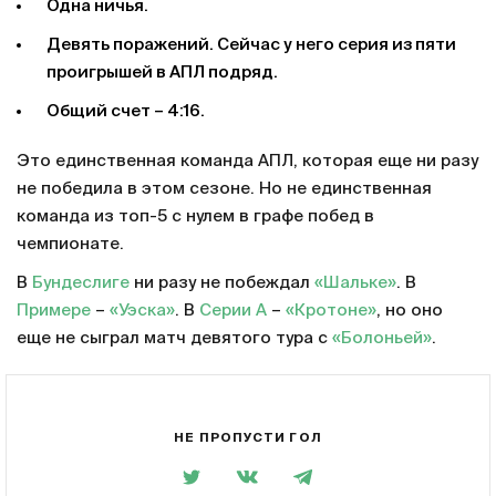
Одна ничья.
Девять поражений. Сейчас у него серия из пяти
проигрышей в АПЛ подряд.
Общий счет – 4:16.
Это единственная команда АПЛ, которая еще ни разу
не победила в этом сезоне. Но не единственная
команда из топ-5 с нулем в графе побед в
чемпионате.
В
Бундеслиге
ни разу не побеждал
«Шальке»
. В
Примере
–
«Уэска»
. В
Серии А
–
«Кротоне»
, но оно
еще не сыграл матч девятого тура с
«Болоньей»
.
НЕ ПРОПУСТИ ГОЛ