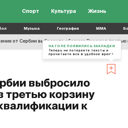
Спорт
Культура
Жизнь
бол
Музыка
География
MMA
Б
ние от Сербии выбросило сборную России в третью ко
НА ГОЛЕ ПОЯВИЛИСЬ ЗАКЛАДКИ
Теперь не потеряете тексты и
прочитаете все в удобное время
ербии выбросило
в третью корзину
квалификации к