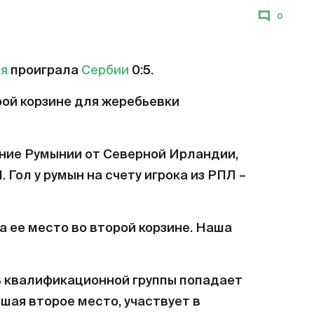
0
я
проиграла
Сербии
0:5.
рой корзине для жеребьевки
ние Румынии от Северной Ирландии,
. Гол у румын на счету игрока из РПЛ –
 ее место во второй корзине. Наша
 квалификационной группы попадает
шая второе место, участвует в