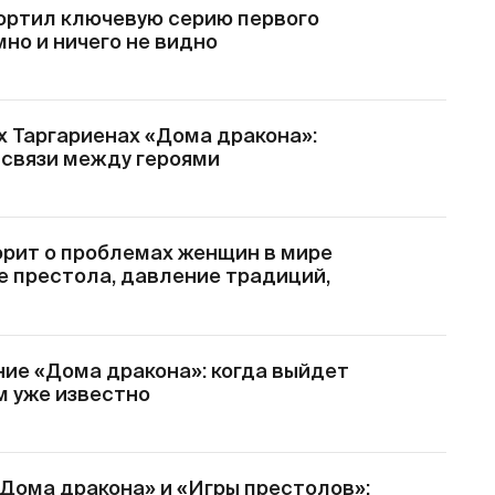
ортил ключевую серию первого
мно и ничего не видно
х Таргариенах «Дома дракона»:
 связи между героями
орит о проблемах женщин в мире
е престола, давление традиций,
ие «Дома дракона»: когда выйдет
ем уже известно
«Дома дракона» и «Игры престолов»: