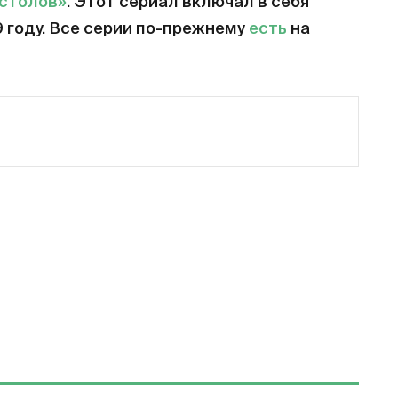
естолов»
. Этот сериал включал в себя
9 году. Все серии по-прежнему
есть
на