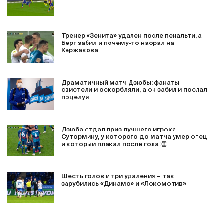
Тренер «Зенита» удален после пенальти, а
Берг забил и почему-то наорал на
Кержакова
Драматичный матч Дзюбы: фанаты
свистели и оскорбляли, а он забил и послал
поцелуи
Дзюба отдал приз лучшего игрока
Сутормину, у которого до матча умер отец
и который плакал после гола 👏
Шесть голов и три удаления – так
зарубились «Динамо» и «Локомотив»