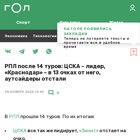
Спорт
Культура
Жизнь
НА ГОЛЕ ПОЯВИЛИСЬ
ЗАКЛАДКИ
Экономика
Технологии
Кино
Футбол
Музыка
Теперь не потеряете тексты и
прочитаете все в удобное
время
РПЛ после 14 туров: ЦСКА – лидер,
«Краснодар» – в 13 очках от него,
аутсайдеры отстали
09 НОЯБРЯ 2020, 10:43
0
В
РПЛ
прошли 14 туров. По их итогам:
ЦСКА
все так же лидирует,
«Зенит»
отстает на
очко.