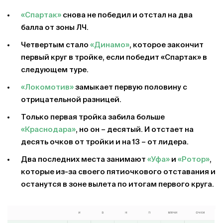
«Спартак»
снова не победил и отстал на два
балла от зоны ЛЧ.
Четвертым стало
«Динамо»
, которое закончит
первый круг в тройке, если победит «Спартак» в
следующем туре.
«Локомотив»
замыкает первую половину с
отрицательной разницей.
Только первая тройка забила больше
«Краснодара»
, но он – десятый. И отстает на
десять очков от тройки и на 13 – от лидера.
Два последних места занимают
«Уфа»
и
«Ротор»
,
которые из-за своего пятиочкового отставания и
останутся в зоне вылета по итогам первого круга.