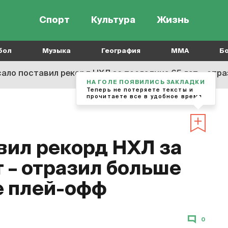
Спорт
Культура
Жизнь
бол
Музыка
География
MMA
Б
ало поставил рекорд НХЛ за последние 65 лет – отра
НА ГОЛЕ ПОЯВИЛИСЬ ЗАКЛАДКИ
Теперь не потеряете тексты и
прочитаете все в удобное время
вил рекорд НХЛ за
 – отразил больше
е плей-офф
0