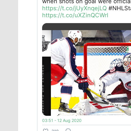
when shots on goal were official
https://t.co/jUyXnqejLQ
#NHLSta
https://t.co/uXZinQCWrI
03:51 - 12 Aug 2020