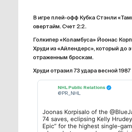
В игре плей-офф Кубка Стэнли «Там
овертайм. Счет 2:2.
Голкипер «Коламбуса» Йоонас Кор
Хруди из «Айлендерс», который до 
отраженным броскам.
Хруди отразил 73 удара весной 1987 
NHL Public Relations
@PR_NHL
Joonas Korpisalo of the @Blue
74 saves, eclipsing Kelly Hrudey
Epic” for the highest single-ga