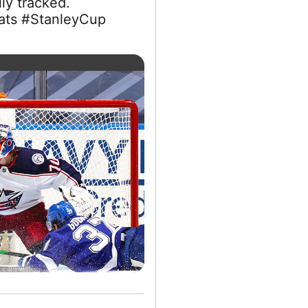
ly tracked.
ts #StanleyCup