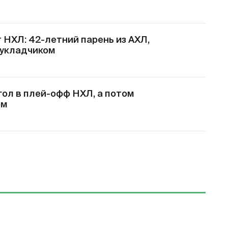
НХЛ: 42-летний парень из АХЛ,
оукладчиком
гол в плей-офф НХЛ, а потом
ом