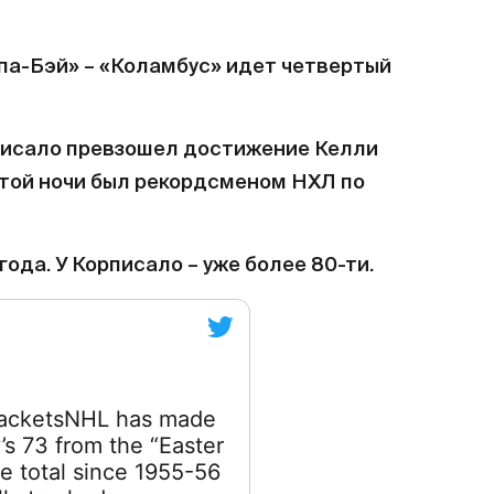
па-Бэй» – «Коламбус» идет четвертый
писало превзошел достижение Келли
этой ночи был рекордсменом НХЛ по
года. У Корписало – уже более 80-ти.
JacketsNHL has made
’s 73 from the “Easter
me total since 1955-56