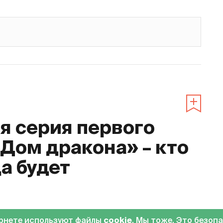
 серия первого
«Дом дракона» – кто
да будет
0
ернете используют файлы
cookie
. Мы тоже. Это безоп