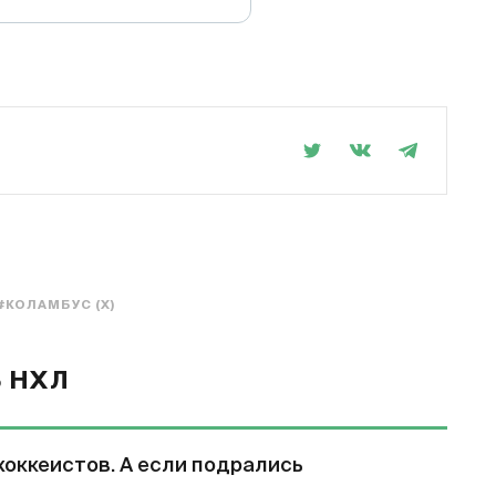
#КОЛАМБУС (Х)
В НХЛ
хоккеистов. А если подрались