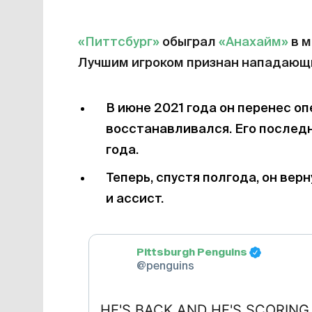
«Питтсбург»
обыграл
«Анахайм»
в м
Лучшим игроком признан нападающ
В июне 2021 года он перенес оп
восстанавливался. Его последн
года.
Теперь, спустя полгода, он верн
и ассист.
Pittsburgh Penguins
@penguins
HE'S BACK AND HE'S SCORING