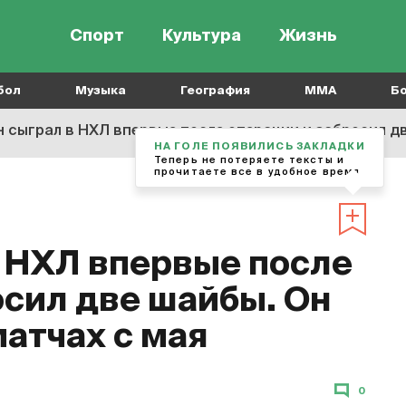
Спорт
Культура
Жизнь
бол
Музыка
География
MMA
Б
 сыграл в НХЛ впервые после операции и забросил дв
НА ГОЛЕ ПОЯВИЛИСЬ ЗАКЛАДКИ
Теперь не потеряете тексты и
прочитаете все в удобное время
 НХЛ впервые после
осил две шайбы. Он
матчах с мая
0