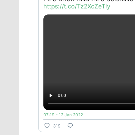
https://t.co/Tz2XcZeTiy
07:19 - 12 Jan 2022
319