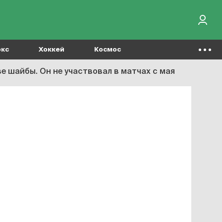
окс
Хоккей
Космос
е шайбы. Он не участвовал в матчах с мая