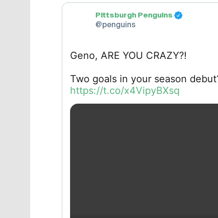
Pittsburgh Penguins
@penguins
Geno, ARE YOU CRAZY?!
Two goals in your season debu
https://t.co/x4VipyBXsq