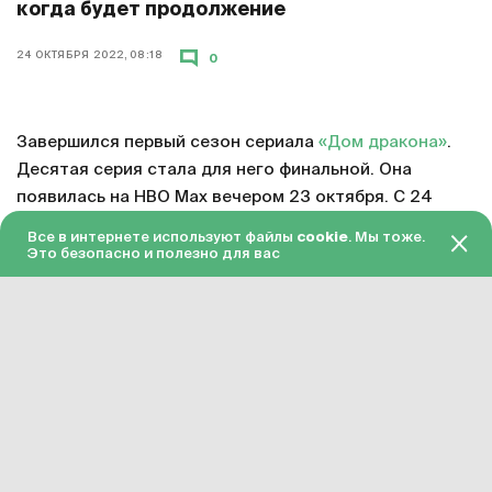
когда будет продолжение
24 ОКТЯБРЯ 2022, 08:18
0
Завершился первый сезон сериала
«Дом дракона»
.
Десятая серия стала для него финальной. Она
появилась на HBO Max вечером 23 октября. С 24
октября серия доступна в «Амедиатеке» с переводом
Все в интернете используют файлы
cookie
. Мы тоже.
на русский язык.
Это безопасно и полезно для вас
Смотреть онлайн в хорошем качестве финальную
серию первого сезона «Дома дракона»
можно по
этой ссылке
. Подписка на «Амедиатеку» стоит 599
рублей в месяц.
Сериал «Дом дракона» официально продлен на
второй сезон. Примерное время завершения его
подготовки – 2023 год. Точная дата релиза пока не