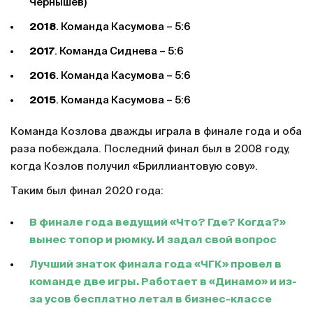
Чернышев)
2018
. Команда Касумова – 5:6
2017
. Команда Сиднева – 5:6
2016
. Команда Касумова – 5:6
2015
. Команда Касумова – 5:6
Команда Козлова дважды играла в финале года и оба
раза побеждала. Последний финал был в 2008 году,
когда Козлов получил «Бриллиантовую сову».
Таким был финал 2020 года:
В финале года ведущий «Что? Где? Когда?»
вынес топор и рюмку. И задал свой вопрос
Лучший знаток финала года «ЧГК» провел в
команде две игры. Работает в «Динамо» и из-
за усов бесплатно летал в бизнес-классе