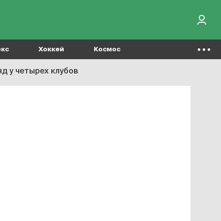
окс
Хоккей
Космос
д у четырех клубов