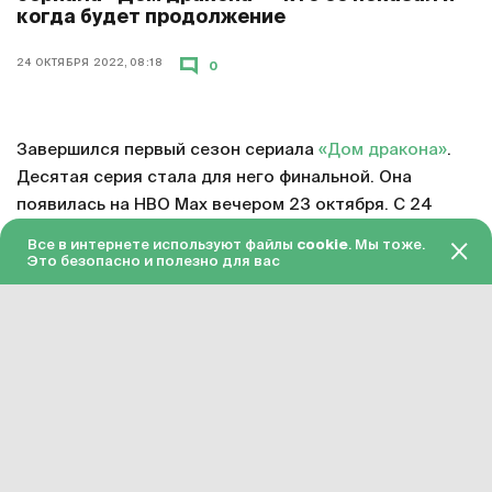
когда будет продолжение
24 ОКТЯБРЯ 2022, 08:18
0
Завершился первый сезон сериала
«Дом дракона»
.
Десятая серия стала для него финальной. Она
появилась на HBO Max вечером 23 октября. С 24
октября серия доступна в «Амедиатеке» с переводом
Все в интернете используют файлы
cookie
. Мы тоже.
на русский язык.
Это безопасно и полезно для вас
Смотреть онлайн в хорошем качестве финальную
серию первого сезона «Дома дракона»
можно по
этой ссылке
. Подписка на «Амедиатеку» стоит 599
рублей в месяц.
Сериал «Дом дракона» официально продлен на
второй сезон. Примерное время завершения его
подготовки – 2023 год. Точная дата релиза пока не