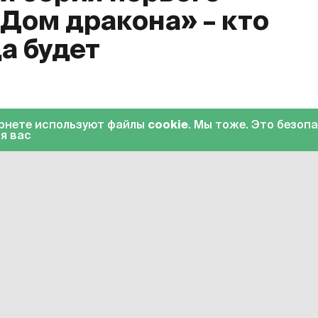
«Дом дракона» – кто
да будет
0
ернете используют файлы
cookie
. Мы тоже. Это безоп
я вас
«Дом дракона»
. Десятая серия стала
на HBO Max вечером 23 октября. С 24
еке» с переводом на русский язык.
ве финальную серию первого сезона
лке
. Подписка на «Амедиатеку» стоит