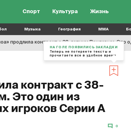
Спорт
Культура
Жизнь
бол
Музыка
География
MMA
Б
оа» продлила контракт с 38-летним Пандевым. Это о
НА ГОЛЕ ПОЯВИЛИСЬ ЗАКЛАДКИ
Теперь не потеряете тексты и
прочитаете все в удобное время
ла контракт с 38-
. Это один из
х игроков Серии А
0