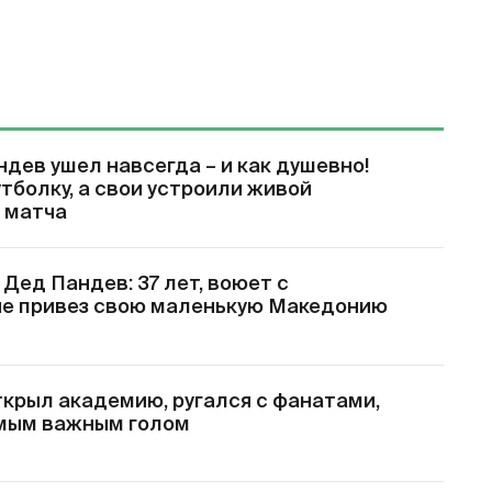
дев ушел навсегда – и как душевно!
тболку, а свои устроили живой
 матча
 Дед Пандев: 37 лет, воюет с
ые привез свою маленькую Македонию
ткрыл академию, ругался с фанатами,
самым важным голом