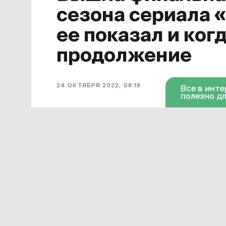
сезона сериала 
ее показал и ког
продолжение
24 ОКТЯБРЯ 2022, 08:18
Все в инт
полезно дл
Завершился первый сезон сериала
для него финальной. Она появилась 
октября серия доступна в «Амедиат
Смотреть онлайн в хорошем качест
«Дома дракона»
можно по этой ссы
599 рублей в месяц.