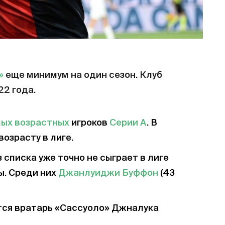
»
еще минимум на один сезон. Клуб
22 года.
ых возрастных
игроков
Серии А
. В
возрасту в лиге.
з списка уже точно не сыграет в лиге
ы. Среди них
Джанлуиджи Буффон
(43
ся вратарь «Сассуоло» Джналука