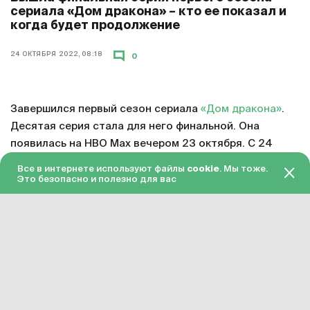
сериала «Дом дракона» – кто ее показал и
когда будет продолжение
24 ОКТЯБРЯ 2022, 08:18
0
Завершился первый сезон сериала
«Дом дракона»
.
Десятая серия стала для него финальной. Она
появилась на HBO Max вечером 23 октября. С 24
октября серия доступна в «Амедиатеке» с переводом
Все в интернете используют файлы
cookie
. Мы тоже.
на русский язык.
Это безопасно и полезно для вас
Смотреть онлайн в хорошем качестве финальную
серию первого сезона «Дома дракона»
можно по
этой ссылке
. Подписка на «Амедиатеку» стоит 599
рублей в месяц.
Сериал «Дом дракона» официально продлен на
второй сезон. Примерное время завершения его