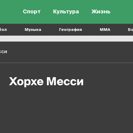
Спорт
Культура
Жизнь
бол
Музыка
География
MMA
Б
сси
Хорхе Месси