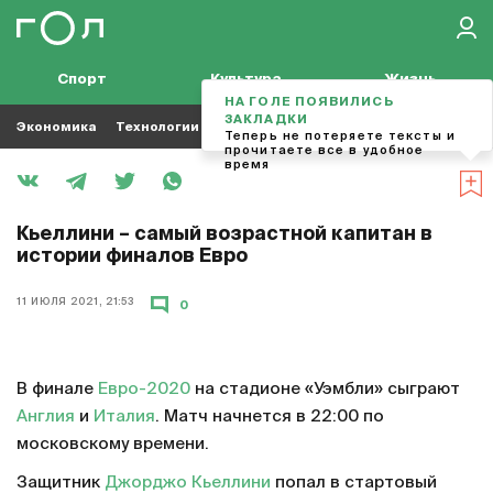
Спорт
Культура
Жизнь
НА ГОЛЕ ПОЯВИЛИСЬ
ЗАКЛАДКИ
Экономика
Технологии
Кино
Футбол
Музыка
Теперь не потеряете тексты и
прочитаете все в удобное
время
Кьеллини – самый возрастной капитан в
истории финалов Евро
11 ИЮЛЯ 2021, 21:53
0
В финале
Евро-2020
на стадионе «Уэмбли» сыграют
Англия
и
Италия
. Матч начнется в 22:00 по
московскому времени.
Защитник
Джорджо Кьеллини
попал в стартовый