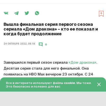
Вышла финальная серия первого сезона
сериала «Дом дракона» – кто ее показал и
когда будет продолжение
24 ОКТЯБРЯ 2022, 08:18
0
Завершился первый сезон сериала
«Дом дракона»
.
Десятая серия стала для него финальной. Она
появилась на HBO Max вечером 23 октября. С 24
октября серия доступна в «Амедиатеке» с переводом
Все в интернете используют файлы
cookie
. Мы тоже.
на русский язык.
Это безопасно и полезно для вас
Смотреть онлайн в хорошем качестве финальную
серию первого сезона «Дома дракона»
можно по