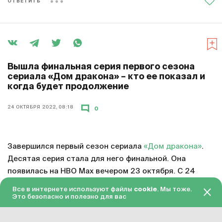
ОТВЕТИТЬ
Вышла финальная серия первого сезона
сериала «Дом дракона» – кто ее показал и
когда будет продолжение
24 ОКТЯБРЯ 2022, 08:18
0
Завершился первый сезон сериала
«Дом дракона»
.
Десятая серия стала для него финальной. Она
появилась на HBO Max вечером 23 октября. С 24
октября серия доступна в «Амедиатеке» с переводом
Все в интернете используют файлы
cookie
. Мы тоже.
на русский язык.
Это безопасно и полезно для вас
Смотреть онлайн в хорошем качестве финальную