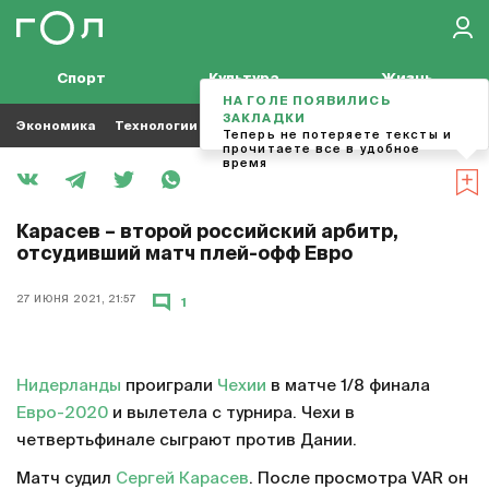
Спорт
Культура
Жизнь
НА ГОЛЕ ПОЯВИЛИСЬ
ЗАКЛАДКИ
Экономика
Технологии
Кино
Футбол
Музыка
Теперь не потеряете тексты и
прочитаете все в удобное
время
Карасев – второй российский арбитр,
отсудивший матч плей-офф Евро
27 ИЮНЯ 2021, 21:57
1
Нидерланды
проиграли
Чехии
в матче 1/8 финала
Евро-2020
и вылетела с турнира. Чехи в
четвертьфинале сыграют против Дании.
Матч судил
Сергей Карасев
. После просмотра VAR он