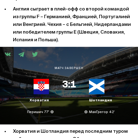
Англия сыграет в плей-офф со второй командой
из группы F – Германией, Францией, Португалией
или Венгрией. Чехия – с Бельгией, Нидерландами
или победителем группы E (Швеция, Словакия,
Испания и Польша).
МАТЧ ЗАВЕРШЕН
3:1
Хорватия
Шотландия
Перишич 77'
МакГрегор 42'
Хорватия и Шотландия перед последним туром