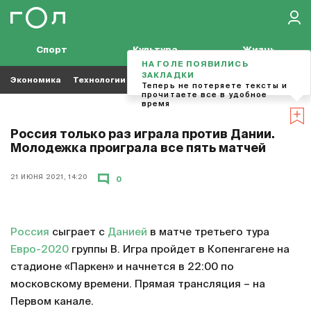
Спорт
Культура
Жизнь
НА ГОЛЕ ПОЯВИЛИСЬ
ЗАКЛАДКИ
Экономика
Технологии
Кино
Футбол
Музыка
Теперь не потеряете тексты и
прочитаете все в удобное
время
Россия только раз играла против Дании.
Молодежка проиграла все пять матчей
21 ИЮНЯ 2021, 14:20
0
Россия
сыграет с
Данией
в матче третьего тура
Евро-2020
группы В. Игра пройдет в Копенгагене на
стадионе «Паркен» и начнется в 22:00 по
московскому времени. Прямая трансляция – на
Первом канале.