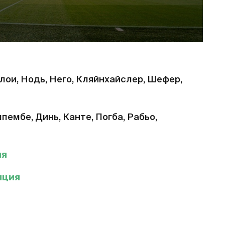
Солои, Нодь, Него, Кляйнхайслер, Шефер,
мпембе, Динь, Канте, Погба, Рабьо,
ия
нция