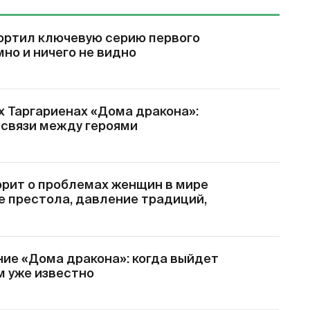
ортил ключевую серию первого
мно и ничего не видно
х Таргариенах «Дома дракона»:
 связи между героями
орит о проблемах женщин в мире
е престола, давление традиций,
ие «Дома дракона»: когда выйдет
ем уже известно