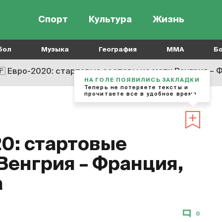
Спорт
Культура
Жизнь
бол
Музыка
География
MMA
Б
🇵
Евро-2020: стартовые составы на матч Венгрия – Ф
НА ГОЛЕ ПОЯВИЛИСЬ ЗАКЛАДКИ
Теперь не потеряете тексты и
прочитаете все в удобное время
0: стартовые
Венгрия – Франция,
а
0