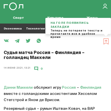
Спорт
Культура
Жизнь
НА ГОЛЕ ПОЯВИЛИСЬ
ЗАКЛАДКИ
Экономика
Технологии
Кино
Футбол
Музыка
Теперь не потеряете тексты и
прочитаете все в удобное
время
Судья матча Россия – Финляндия –
голландец Маккели
14 ИЮНЯ 2021, 13:21
0
Данни Маккели
обслужит игру
Россия
–
Финляндия
вместе с голландскими ассистентами Хесселом
Стегстрой и Яном де Врисом.
Резервный судья – румын Иштван Ковач, на ВАР