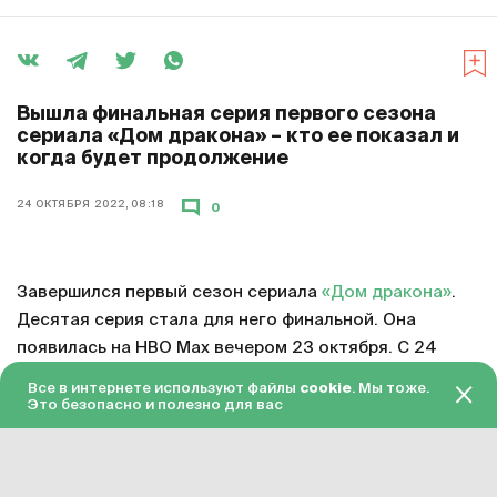
Вышла финальная серия первого сезона
сериала «Дом дракона» – кто ее показал и
когда будет продолжение
24 ОКТЯБРЯ 2022, 08:18
0
Завершился первый сезон сериала
«Дом дракона»
.
Десятая серия стала для него финальной. Она
появилась на HBO Max вечером 23 октября. С 24
октября серия доступна в «Амедиатеке» с переводом
Все в интернете используют файлы
cookie
. Мы тоже.
на русский язык.
Это безопасно и полезно для вас
Смотреть онлайн в хорошем качестве финальную
серию первого сезона «Дома дракона»
можно по