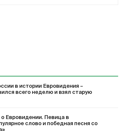
ссии в истории Евровидения –
вился всего неделю и взял старую
 о Евровидении. Певица в
пулярное слово и победная песня со
а»