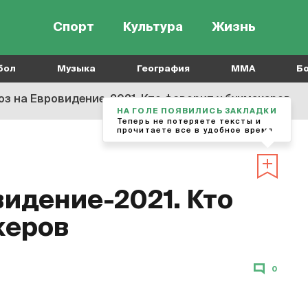
Спорт
Культура
Жизнь
бол
Музыка
География
MMA
Б
оз на Евровидение-2021. Кто фаворит у букмекеров
НА ГОЛЕ ПОЯВИЛИСЬ ЗАКЛАДКИ
Теперь не потеряете тексты и
прочитаете все в удобное время
видение-2021. Кто
керов
0