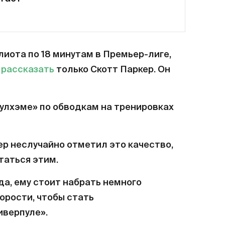
лиота по 18 минутам в Премьер-лиге,
т
рассказать
только Скотт Паркер. Он
«Фулхэме» по обводкам на тренировках
ер неслучайно отметил это качество,
таться этим.
вда, ему стоит набрать немного
орости, чтобы стать
иверпуле».