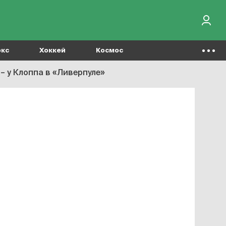
окс
Хоккей
Космос
 – у Клоппа в «Ливерпуле»