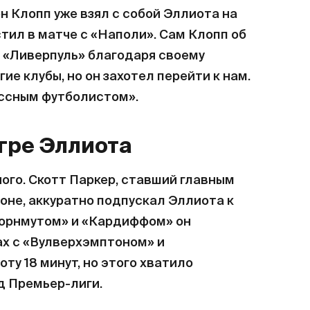
н Клопп уже взял с собой Эллиота на
тил в матче с «Наполи». Сам Клопп об
в «Ливерпуль» благодаря своему
ие клубы, но он захотел перейти к нам.
ассным футболистом».
игре Эллиота
ного. Скотт Паркер, ставший главным
оне, аккуратно подпускал Эллиота к
«Борнмутом» и «Кардиффом» он
чах с «Вулверхэмптоном» и
у 18 минут, но этого хватило
д Премьер-лиги.