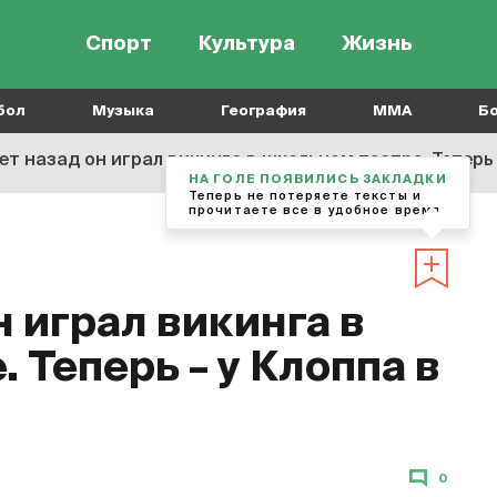
Спорт
Культура
Жизнь
бол
Музыка
География
MMA
Б
ет назад он играл викинга в школьном театре. Теперь
НА ГОЛЕ ПОЯВИЛИСЬ ЗАКЛАДКИ
Теперь не потеряете тексты и
прочитаете все в удобное время
н играл викинга в
 Теперь – у Клоппа в
0